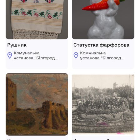
Рушник
Статуєтка фарфорова
Комунальна
Комунальна
установа "Білгород-
установа "Білгород-
Дністровський
Дністровський
краєзнавчий музей"
краєзнавчий музей"
Білгород-
Білгород-
Дністровської
Дністровської
міської ради
міської ради