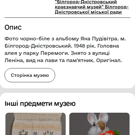
"Білгород-Дністровський
краєзнавчий музей" Білгород-
Дністровської міської ради
Опис
Фото чорно-біле з альбому Яна Пудівітра. м.
Білгород-Дністровський. 1948 рік. Головна
алея у парку Перемоги. Знято з вулиці
Леніна, вид на лави та пам'ятник. Оригінал.
Сторінка музею
Інші предмети музею