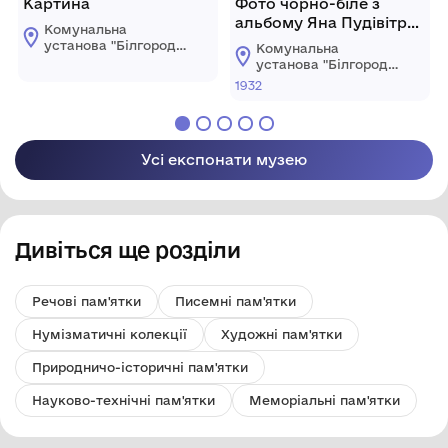
Картина
Фото чорно-біле з
альбому Яна Пудівітра.
Комунальна
1932 рік
установа "Білгород-
Комунальна
Дністровський
установа "Білгород-
краєзнавчий музей"
Дністровський
1932
Білгород-
краєзнавчий музей"
Дністровської
Білгород-
міської ради
Дністровської
міської ради
Усі експонати музею
Дивіться ще розділи
Речові пам'ятки
Писемні пам'ятки
Нумізматичні колекції
Художні пам'ятки
Природничо-історичні пам'ятки
Науково-технічні пам'ятки
Меморіальні пам'ятки