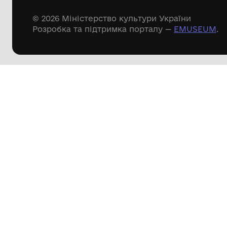
Дивіться ще розді
Речові пам'ятки
Писемні пам'ятки
Меморіальні пам'ятки
Доступні
музейні колекції
Пошук по сайту