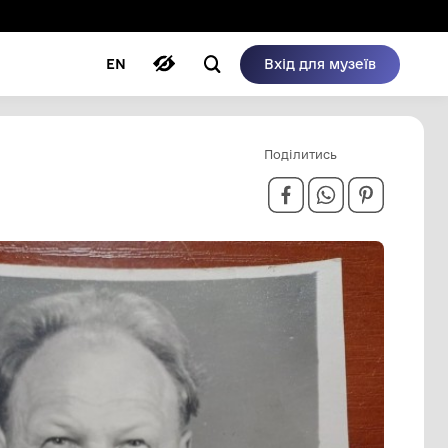
ому режимі
ри
Автори
Блог
EN