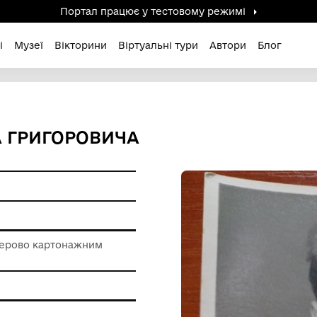
Портал працює у тестов
дені / Зниклі
Музеї
Вікторини
Віртуальні ту
ТЕПАНА ГРИГОРОВИЧА
ерела
ір
 роботи з паперово картонажним