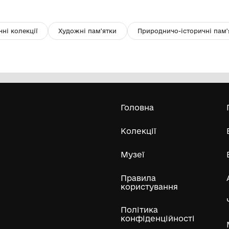
Монета "2 копійки. 1814 р.
Зн
російська імперія"
п
Міський краєзнавчий музей
Гайсинщини
1814
Усі експонати м