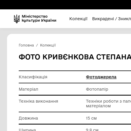
Колекції
Викра
Головна
Колекції
ФОТО КРИВЄНКОВА С
Класифікація
Фотодж
Матеріал
Фотопап
Техніка виконання
Техніки