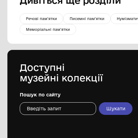
Вимпел пам'ятний
"К.Ольшанський. ВМС ЗС
України"
Міський краєзнавчий музей
Гайсинщини