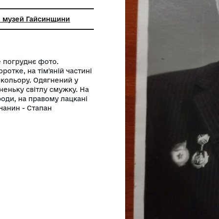
лом
 краєзнавчий музей Гайсинщини
Чорно - біле погруднє фото.
я з боків коротке, на тім'яній частині
ад, світлого кольору. Одягнений у
й жакет у тоненьку світлу смужку. На
сельні нагороди, на правому лацкані
 фото гайсинчанин - Стапан