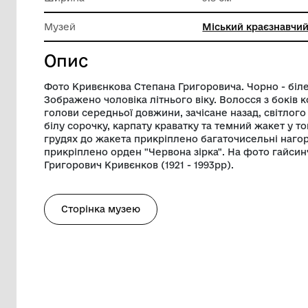
матеріа
Довжина
15 см
Ширина
9.8 см
Музей
Міський
Опис
Фото Кривєнкова Степана Григоровича. 
Зображено чоловіка літнього віку. Волосс
голови середньої довжини, зачісане наз
білу сорочку, карпату краватку та темни
грудях до жакета прикріплено багаточи
прикріплено орден "Червона зірка". На
Григорович Кривєнков (1921 - 1993рр).