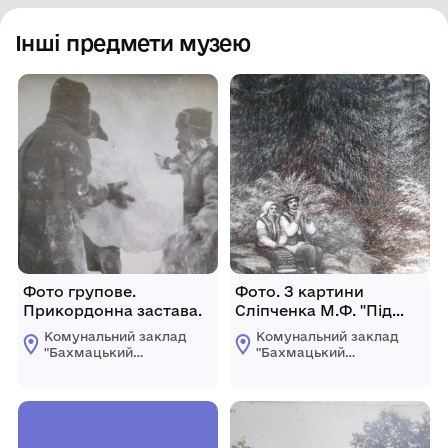
Інші предмети музею
Фото групове.
Фото. З картини
Прикордонна застава.
Сліпченка М.Ф. "Під
смерекою".
Комунальний заклад
Комунальний заклад
"Бахмацький
"Бахмацький
історичний музей
історичний музей
імені Миколи
імені Миколи
Гнатовича
Гнатовича
Яременка"
Яременка"
Бахмацької міської
Бахмацької міської