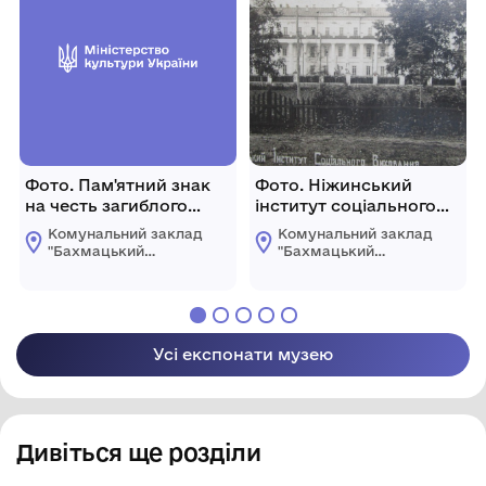
ради
ради
Фото. Пам'ятний знак
Фото. Ніжинський
на честь загиблого
інститут соціального
воїна-афганця
виховання.
Комунальний заклад
Комунальний заклад
Охотника Олександра.
"Бахмацький
"Бахмацький
історичний музей
історичний музей
імені Миколи
імені Миколи
Гнатовича
Гнатовича
Яременка"
Яременка"
Бахмацької міської
Бахмацької міської
Усі експонати музею
ради
ради
Дивіться ще розділи