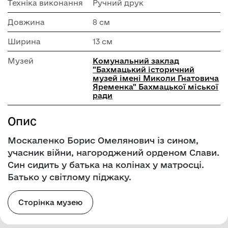
Техніка виконання
Ручний друк
Довжина
8 см
Ширина
13 см
Музей
Комунальний заклад
"Бахмацький історичний
музей імені Миколи Гнатовича
Яременка" Бахмацької міської
ради
Опис
Москаленко Борис Омелянович із сином,
учасник війни, нагороджений орденом Слави.
Син сидить у батька на колінах у матросці.
Батько у світлому піджаку.
Сторінка музею