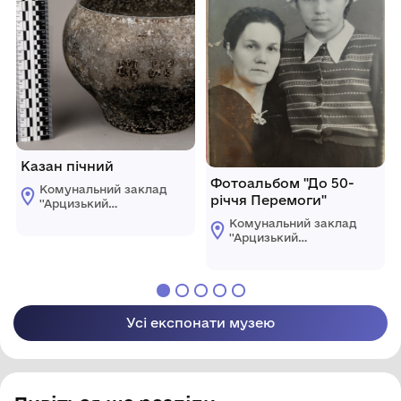
ради
Казан пічний
Фотоальбом "До 50-
Комунальний заклад
річчя Перемоги"
''Арцизький
історико-
Комунальний заклад
краєзнавчий музей''
''Арцизький
Арцизької міської
історико-
ради
краєзнавчий музей''
Арцизької міської
ради
Усі експонати музею