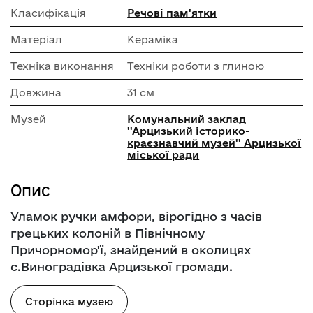
Класифікація
Речові пам'ятки
Матеріал
Кераміка
Техніка виконання
Техніки роботи з глиною
Довжина
31 см
Музей
Комунальний заклад
''Арцизький історико-
краєзнавчий музей'' Арцизької
міської ради
Опис
Уламок ручки амфори, вірогідно з часів
грецьких колоній в Північному
Причорномор'ї, знайдений в околицях
с.Виноградівка Арцизької громади.
Сторінка музею