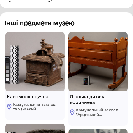
Інші предмети музею
Кавомолка ручна
Люлька дитяча
коричнева
Комунальний заклад
''Арцизький
Комунальний заклад
історико-
''Арцизький
краєзнавчий музей''
історико-
Арцизької міської
краєзнавчий музей''
ради
Арцизької міської