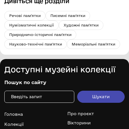
Дивіться ще розділи
Речові пам'ятки
Писемні пам'ятки
Нумізматичні колекції
Художні пам'ятки
Природничо-історичні пам'ятки
Науково-технічні пам'ятки
Меморіальні пам'ятки
Доступні музейні колекції
Пошук по сайту
Про проєкт
Головна
Вікторини
Колекції