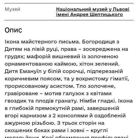
Музей
Національний музей у Львові
імені Андрея Шептицького
Опис
Ікона майстерного письма. Богородиця з
Дитям на лівій руці, права – зосереджена на
грудях; мафорій вишневий із золоченою
орнаментованою каймою, хітон зелений.
Дитя Емануїл у білій сорочці, підперезаній
коричневим поясом, та у вохристому гіматії,
прорисованому асистом. Тло золочене,
гравіроване – мотив галузок з квітами
гвоздик та плодів гранату. Німби гладкі. Ікона
в глибокій прямокутній рамі, завершеній
вгорі карнизом з 2 консолями й оздобленій
ажурною різьбою. З трьох сторін на
скошених боках рами і зовні – круглі
медальйони. Краї обрамлення профільовані.