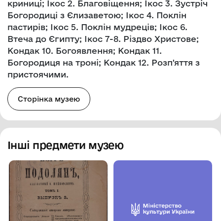
криниці; Ікос 2. Благовіщення; Ікос 3. Зустріч
Богородиці з Єлизаветою; Ікос 4. Поклін
пастирів; Ікос 5. Поклін мудреців; Ікос 6.
Втеча до Єгипту; Ікос 7-8. Різдво Христове;
Кондак 10. Богоявлення; Кондак 11.
Богородиця на троні; Кондак 12. Розп'яття з
пристоячими.
Сторінка музею
Інші предмети музею