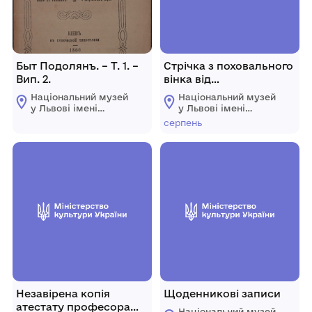
Быт Подолянъ. – Т. 1. –
Стрічка з поховального
Вип. 2.
вінка від
Національного музею з
Національний музей
Національний музей
похорону Олекси
у Львові імені
у Львові імені
Новаківського
Андрея
Андрея
серпень
Шептицького
Шептицького
Незавірена копія
Щоденникові записи
атестату професора
Національний музей