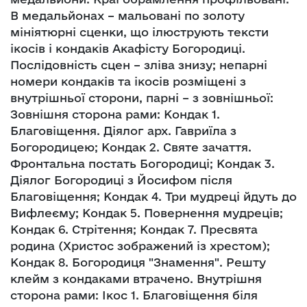
В медальйонах – мальовані по золоту
мініятюрні сценки, що ілюструють тексти
ікосів і кондаків Акафісту Богородиці.
Послідовність сцен – зліва знизу; непарні
номери кондаків та ікосів розміщені з
внутрішньої сторони, парні – з зовнішньої:
Зовнішня сторона рами: Кондак 1.
Благовіщення. Діялог арх. Гавриїла з
Богородицею; Кондак 2. Святе зачаття.
Фронтальна постать Богородиці; Кондак 3.
Діялог Богородиці з Йосифом після
Благовіщення; Кондак 4. Три мудреці йдуть до
Вифлеєму; Кондак 5. Повернення мудреців;
Кондак 6. Стрітення; Кондак 7. Пресвята
родина (Христос зображений із хрестом);
Кондак 8. Богородиця "Знамення". Решту
клейм з кондаками втрачено. Внутрішня
сторона рами: Ікос 1. Благовіщення біля