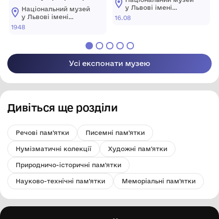
Олени Кульчицької
у Львові імені
Національний музей
Андрея
у Львові імені
16.08
Шептицького
Андрея
1948
Шептицького
Усі експонати музею
Дивіться ще розділи
Речові пам'ятки
Писемні пам'ятки
Нумізматичні колекції
Художні пам'ятки
Природничо-історичні пам'ятки
Науково-технічні пам'ятки
Меморіальні пам'ятки