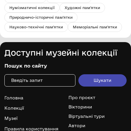
Нумізматичні колекції
Художні пам'ятки
Природничо-історичні пам'ятки
Науково-технічні пам'ятки
Меморіальні пам'ятки
Доступні музейні колекції
Пошук по сайту
Про проєкт
Головна
Вікторини
Колекції
Віртуальні тури
Музеї
Автори
Правила користування