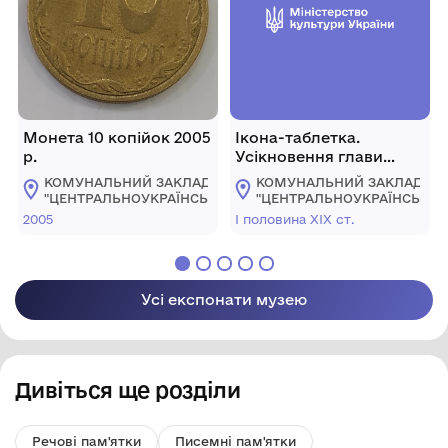
Монета 10 копійок 2005
Ікона-таблетка.
р.
Усікновення глави
Іоанна Предтечі
КОМУНАЛЬНИЙ ЗАКЛАД
КОМУНАЛЬНИЙ ЗАКЛАД
"ЦЕНТРАЛЬНОУКРАЇНСЬКИЙ
"ЦЕНТРАЛЬНОУКРАЇНСЬКИ
ОБЛАСНИЙ КРАЄЗНАВЧИЙ
ОБЛАСНИЙ КРАЄЗНАВЧИЙ
2005
І половина ХІХ ст.
МУЗЕЙ"
МУЗЕЙ"
Усі експонати музею
Дивіться ще розділи
Речові пам'ятки
Писемні пам'ятки