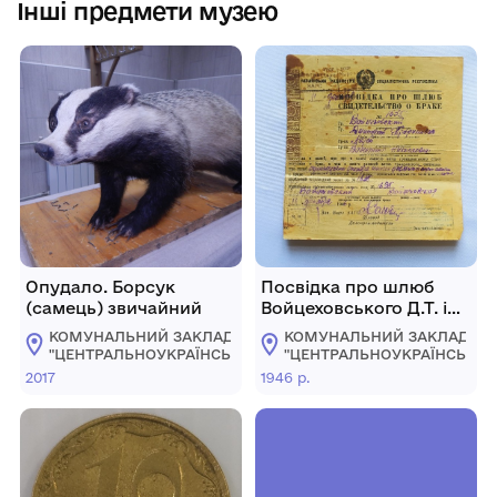
Інші предмети музею
Опудало. Борсук
Посвідка про шлюб
(самець) звичайний
Войцеховського Д.Т. і
Авдєй В.Н.
КОМУНАЛЬНИЙ ЗАКЛАД
КОМУНАЛЬНИЙ ЗАКЛАД
"ЦЕНТРАЛЬНОУКРАЇНСЬКИЙ
"ЦЕНТРАЛЬНОУКРАЇНСЬКИ
ОБЛАСНИЙ КРАЄЗНАВЧИЙ
ОБЛАСНИЙ КРАЄЗНАВЧИЙ
2017
1946 р.
МУЗЕЙ"
МУЗЕЙ"