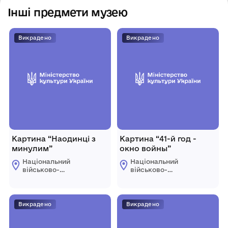
Інші предмети музею
Викрадено
Викрадено
Картина “Наодинці з
Картина “41-й год -
минулим”
окно войны”
Національний
Національний
військово-
військово-
історичний музей
історичний музей
України
України
Викрадено
Викрадено