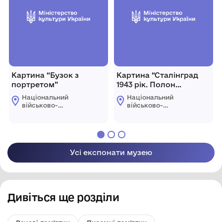
Картина “Бузок з
Картина “Сталінград
портретом”
1943 рік. Полон
фельдмаршала
Національний
Національний
Паулюса”
військово-
військово-
історичний музей
історичний музей
України
України
Усі експонати музею
Дивіться ще розділи