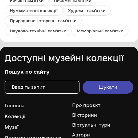
Речові пам'ятки
Писемні пам'ятки
Нумізматичні колекції
Художні пам'ятки
Природничо-історичні пам'ятки
Науково-технічні пам'ятки
Меморіальні пам'ятки
Доступні музейні колекції
Пошук по сайту
Про проєкт
Головна
Вікторини
Колекції
Віртуальні тури
Музеї
Автори