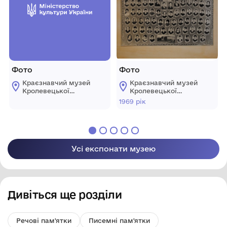
Фото
Фото
Краєзнавчий музей
Краєзнавчий музей
Кролевецької
Кролевецької
міської ради
міської ради
1969 рік
Усі експонати музею
Дивіться ще розділи
Речові пам'ятки
Писемні пам'ятки