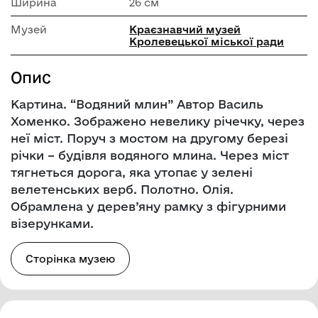
Ширина
26 см
Музей
Краєзнавчий музей
Кролевецької міської ради
Опис
Картина. “Водяний млин” Автор Василь
Хоменко. Зображено невелику річечку, через
неї міст. Поруч з мостом на другому березі
річки – будівля водяного млина. Через міст
тягнеться дорога, яка утопає у зелені
велетенських верб. Полотно. Олія.
Обрамлена у дерев’яну рамку з фігурними
візерунками.
Сторінка музею