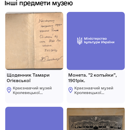
Інші предмети музею
Щоденник Тамари
Монета. ”2 копъйки”,
Огієвської
1901рік.
Краєзнавчий музей
Краєзнавчий музей
Кролевецької
Кролевецької
міської ради
міської ради