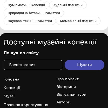
Нумізматичні колекції
Художні пам'ятки
Природничо-історичні пам'ятки
Науково-технічні пам'ятки
Меморіальні пам'ятки
Доступні музейні колекції
Пошук по сайту
Про проєкт
Головна
Вікторини
Колекції
Віртуальні тури
Музеї
Автори
Правила користування