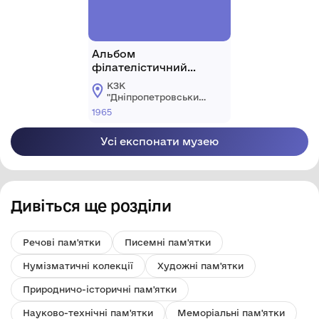
Альбом
філателістичний
"Поштові марки
КЗК
Республіка Куба".
"Дніпропетровський
національний
1965
історичний музей ім.
Д.І. Яворницького"
Усі експонати музею
ДОР"
Дивіться ще розділи
Речові пам'ятки
Писемні пам'ятки
Нумізматичні колекції
Художні пам'ятки
Природничо-історичні пам'ятки
Науково-технічні пам'ятки
Меморіальні пам'ятки