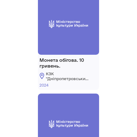
Монета обігова. 10
гривень.
КЗК
"Дніпропетровський
національний
2024
історичний музей ім.
Д.І. Яворницького"
ДОР"