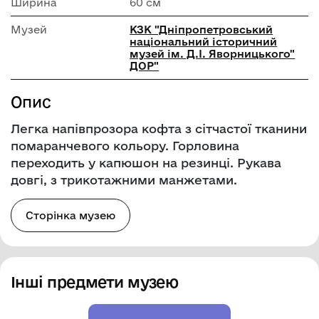
Ширина
60 см
Музей
КЗК "Дніпропетровський
національний історичний
музей ім. Д.І. Яворницького"
ДОР"
Опис
Легка напівпрозора кофта з сітчастої тканини
помаранчевого кольору. Горловина
переходить у капюшон на резинці. Рукава
довгі, з трикотажними манжетами.
Сторінка музею
Інші предмети музею