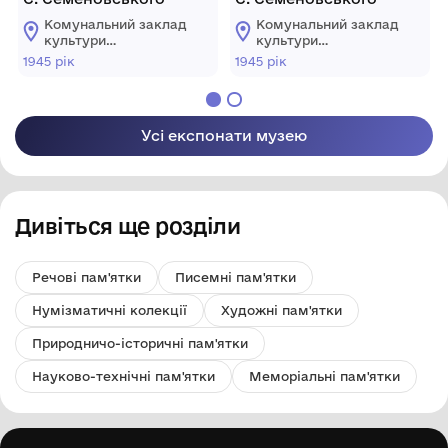
Комунальний заклад
Комунальний заклад
культури
культури
"Хмельницький
"Хмельницький
1945 рік
1945 рік
обласний
обласний
літературний музей"
літературний музей"
Усі експонати музею
Дивіться ще розділи
Речові пам'ятки
Писемні пам'ятки
Нумізматичні колекції
Художні пам'ятки
Природничо-історичні пам'ятки
Науково-технічні пам'ятки
Меморіальні пам'ятки