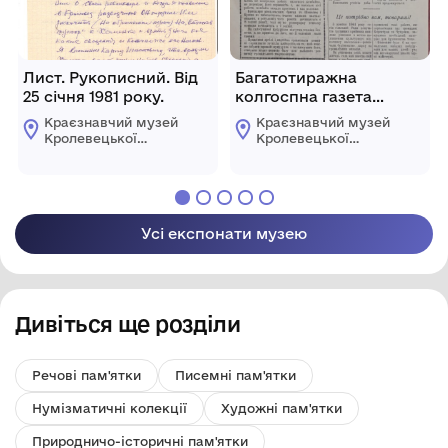
Лист. Рукописний. Від
Багатотиражна
25 січня 1981 року.
колгоспна газета
“Колгоспні вісті” № 6
Краєзнавчий музей
Краєзнавчий музей
(90) від 24 серпня 1962
Кролевецької
Кролевецької
року
міської ради
міської ради
Усі експонати музею
Дивіться ще розділи
Речові пам'ятки
Писемні пам'ятки
Нумізматичні колекції
Художні пам'ятки
Природничо-історичні пам'ятки