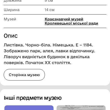
Довжина
9 см
Ширина
14 см
Музей
Краєзнавчий музей
Кролевецької міської ради
Опис
Листівка. Чорно-біла. Німецька. Е – 1184.
Зображено парк, алея, лавки відпочинку.
Ліворуч видніється будинок в декілька
поверхів. Початок ХХ століття.
Сторінка музею
Інші предмети музею