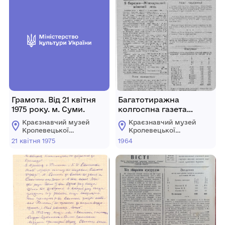
Грамота. Від 21 квітня
Багатотиражна
1975 року. м. Суми.
колгоспна газета
«Колгоспні вісті» №4
Краєзнавчий музей
Краєзнавчий музей
(102) від 29 лютого 1964
Кролевецької
Кролевецької
року.
міської ради
міської ради
21 квітня 1975
1964