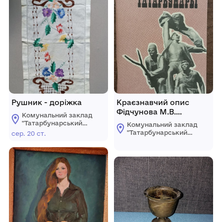
Рушник - доріжка
Краєзнавчий опис
Фідчунова М.В.
Комунальний заклад
"Татарбунари"
"Татарбунарський
Комунальний заклад
історико -
"Татарбунарський
сер. 20 ст.
краєзнавчий музей"
історико -
Татарбунарської
краєзнавчий музей"
міської ради
Татарбунарської
міської ради