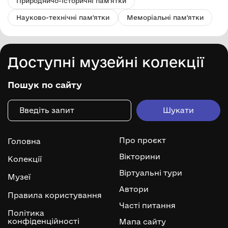
Природничо-історичні пам'ятки
Науково-технічні пам'ятки
Меморіальні пам'ятки
Доступні музейні колекції
Пошук по сайту
Про проєкт
Головна
Вікторини
Колекції
Віртуальні тури
Музеї
Автори
Правила користування
Часті питання
Політика
конфіденційності
Мапа сайту