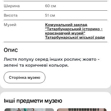
Ширина
60 см
Висота
51 см
Музей
Комунальний заклад
"Татарбунарський історико -
краєзнавчий музей"
Татарбунарської міської ради
Опис
Листя лопуху серед інших рослин; жовто -
зелені та коричневі кольори.
Сторінка музею
Інші предмети музею