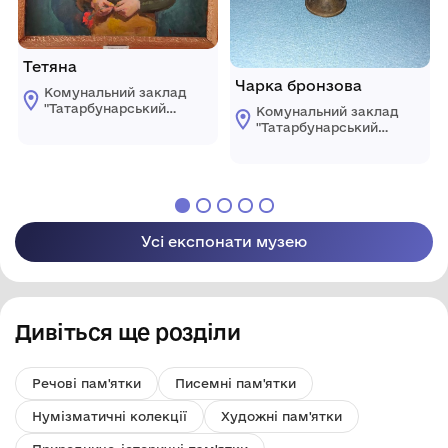
Тетяна
Чарка бронзова
Комунальний заклад
"Татарбунарський
Комунальний заклад
історико -
"Татарбунарський
краєзнавчий музей"
історико -
Татарбунарської
краєзнавчий музей"
міської ради
Татарбунарської
міської ради
Усі експонати музею
Дивіться ще розділи
Речові пам'ятки
Писемні пам'ятки
Нумізматичні колекції
Художні пам'ятки