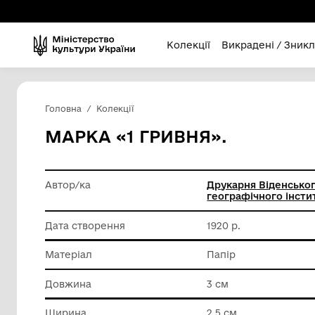
Колекції
Викра
Головна
Колекції
МАРКА «1 ГРИВНЯ».
Автор/ка
Друкарня
географі
Дата створення
1920 р.