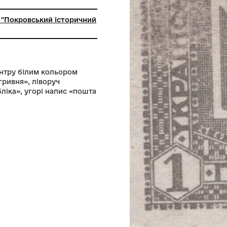
ьний заклад "Покровський історичний
ентом. По центру білим кольором
«1» напис «гривня», ліворуч
оруч «республіка», угорі напис «пошта
асті.