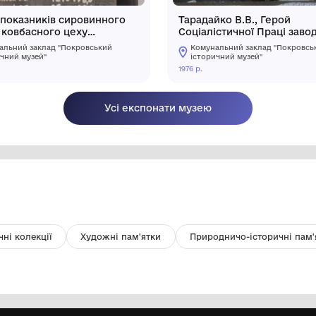
Дошка показників сировинного
Та
відділу ковбасного цеху
Со
Красноармійського
"С
Комунальний заклад "Покровський
м'ясокомбінату за листопад 1972
С
історичний музей"