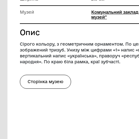
Матеріал
Папір
Довжина
3 см
Ширина
2.5 см
Музей
Комунал
музей"
Опис
Сірого кольору, з геометричним орнам
зображений тризуб. Унизу між цифрами 
вертикальний напис «українська», прав
народня». По краю біла рамка, краї зубч
Сторінка музею