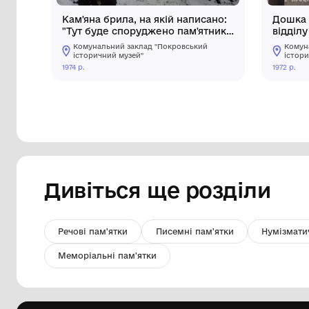
Кам'яна брила, на якій написано:
"Тут буде споруджено пам'ятник
на честь борців, які загинули за
Комунальний заклад "Покровський
свободу нашої Батьківщини" з
історичний музей"