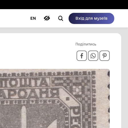
ому режимі
ри
Автори
Блог
EN