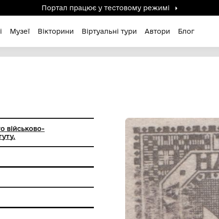
Портал працює у тестов
дені / Зниклі
Музеї
Вікторини
Віртуальні ту
 Віденського військово-
чного інституту.