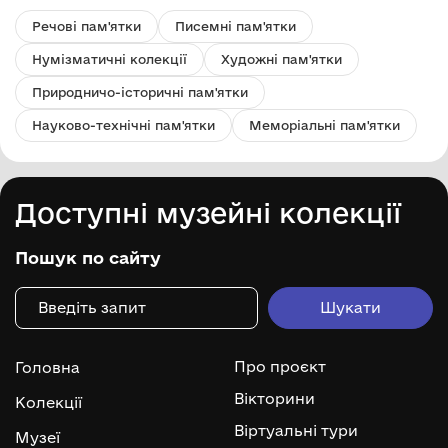
Речові пам'ятки
Писемні пам'ятки
Нумізматичні колекції
Художні пам'ятки
Природничо-історичні пам'ятки
Науково-технічні пам'ятки
Меморіальні пам'ятки
Доступні музейні колекції
Пошук по сайту
Про проєкт
Головна
Вікторини
Колекції
Віртуальні тури
Музеї