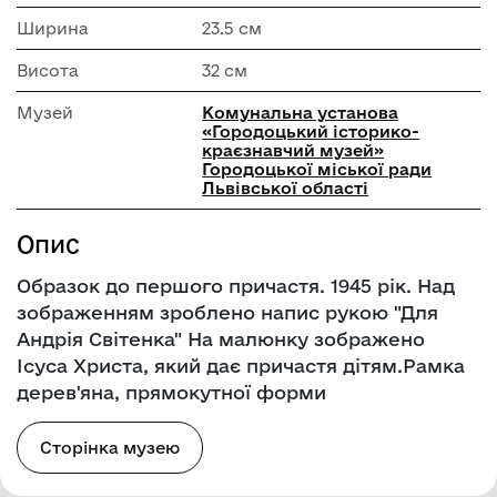
Ширина
23.5 см
Висота
32 см
Музей
Комунальна установа
«Городоцький історико-
краєзнавчий музей»
Городоцької міської ради
Львівської області
Опис
Образок до першого причастя. 1945 рік. Над
зображенням зроблено напис рукою "Для
Андрія Світенка" На малюнку зображено
Ісуса Христа, який дає причастя дітям.Рамка
дерев'яна, прямокутної форми
Сторінка музею