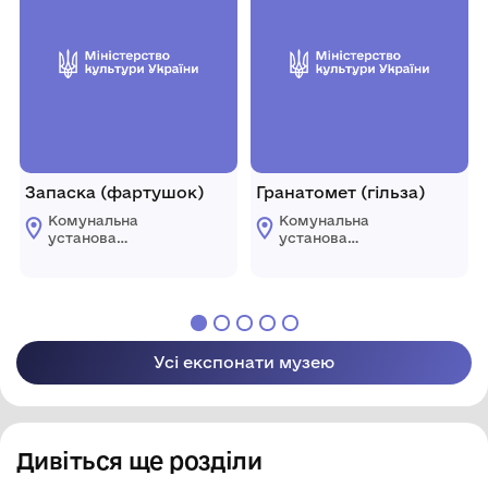
області
області
Запаска (фартушок)
Гранатомет (гільза)
Комунальна
Комунальна
установа
установа
«Городоцький
«Городоцький
історико-
історико-
краєзнавчий музей»
краєзнавчий музей»
Городоцької міської
Городоцької міської
ради Львівської
ради Львівської
області
області
Усі експонати музею
Дивіться ще розділи