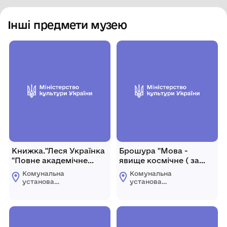
Інші предмети музею
Книжка."Леся Українка
Брошура "Мова -
"Повне академічне
явище космічне ( за
зібрання творів.
матеріалами круглого
Комунальна
Комунальна
столу)
установа
установа
«Городоцький
«Городоцький
історико-
історико-
краєзнавчий музей»
краєзнавчий музей»
Городоцької міської
Городоцької міської
ради Львівської
ради Львівської