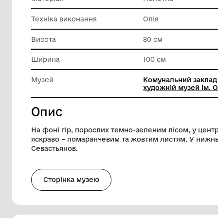
Реєстр
Реєстр д
знаходя
Матеріал
Полотно
Техніка виконання
Олія
Висота
80 см
Ширина
100 см
Музей
Комунал
художній
Опис
На фоні гір, порослих темно-зеленим ліс