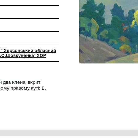
ержавних культурних цінностей, які
ться в національному розшуку
ьний заклад " Херсонський обласний
 музей ім. О.О.Шовкуненка" ХОР
ом, у центрі два клена, вкриті