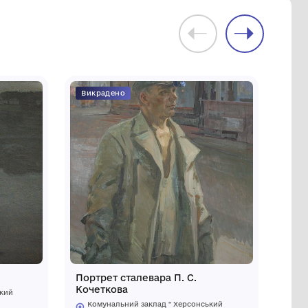
икрадено
Викраден