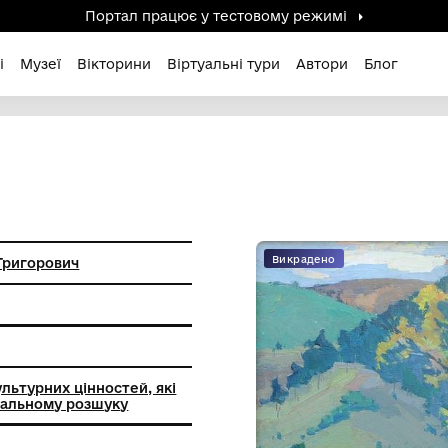
Портал працює у тестов
дені / Зниклі
Музеї
Вікторини
Віртуальні ту
янов Віктор Григорович
ття
вопису