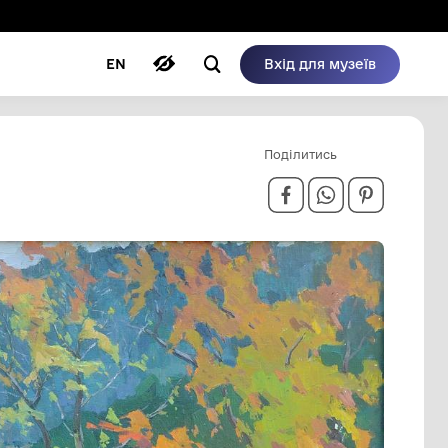
ому режимі
ри
Автори
Блог
EN
Викрадено