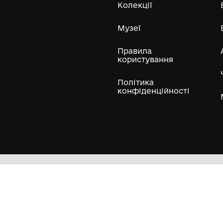
ли
Нумізматичні колекції
Художні пам'ятки
Гол