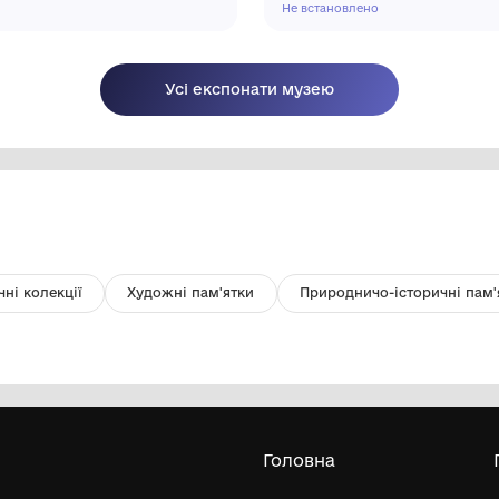
Молоді казахи
M
Комунальний заклад " Херсонський
обласний художній музей ім.
О.О.Шовкуненка" ХОР
Не
Усі експонати м