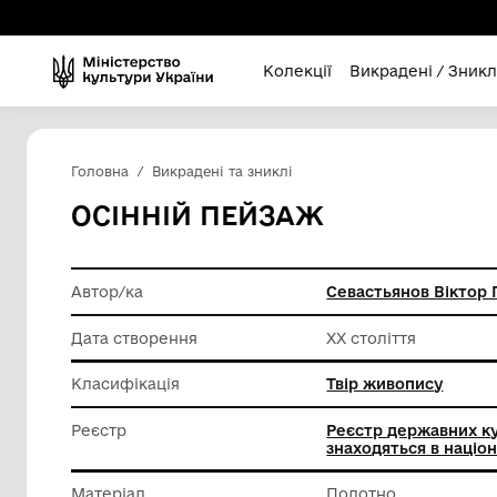
Колекції
Викра
Головна
Викрадені та зниклі
OСIННІЙ ПЕЙЗАЖ
Автор/ка
Севасть
Дата створення
ХХ столі
Класифікація
Твір жи