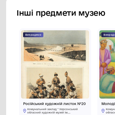
яскраво – помаранчевим та жовтим лист
Севастьянов.
Сторінка музею
Інші предмети му
Викрадено