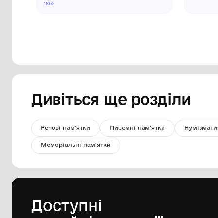
Російський художній листок №20
Комунальний заклад " Херсонський
обласний художній музей ім.
О.О.Шовкуненка" ХОР
1862