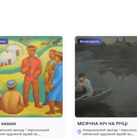
ям. У нижньому правому куті: В.
зею
Викрадено
В