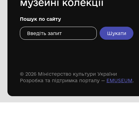
Дивіться ще розді
Речові пам'ятки
Писемні пам'ятки
Меморіальні пам'ятки
Доступні