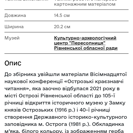
картонажним матеріалом
Довжина
14.5 см
Ширина
20.2 см
Музей
Культурно-археологічний
центр "Пересопниця"
Рівненської обласної ради
Опис
До збірника увійшли матеріали Вісімнадцятої
наукової конференції «Острозькі краєзнавчі
читання», яка заочно відбулася 2021 року в
місті Острозі Рівненської області до 105-ї
річниці відкриття історичного музею у Замку
князів Острозьких (1916 р.) і 40-ї річниці
створення Державного історико-культурного
заповідника м. Острога (1981 р.). Обкладинка
м’яка, білого кольору, із зображенням герба