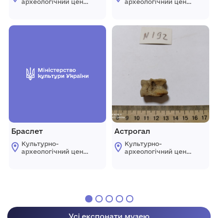
археологічний центр
археологічний центр
"Пересопниця"
"Пересопниця"
Рівненської обласної
Рівненської обласної
ради
ради
Браслет
Астрогал
Культурно-
Культурно-
археологічний центр
археологічний центр
"Пересопниця"
"Пересопниця"
Рівненської обласної
Рівненської обласної
ради
ради
Усі експонати музею