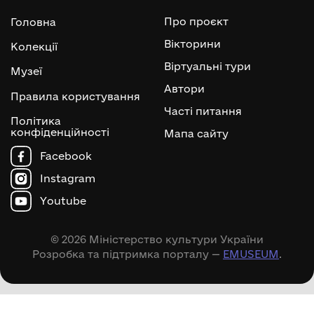
Про проєкт
Головна
Вікторини
Колекції
Віртуальні тури
Музеї
Автори
Правила користування
Часті питання
Політика
конфіденційності
Мапа сайту
Facebook
Instagram
Youtube
© 2026 Міністерство культури України
Розробка та підтримка порталу —
EMUSEUM
.