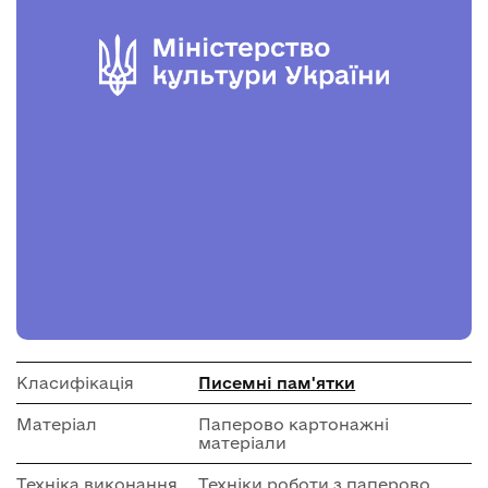
Класифікація
Писемні пам'ятки
Матеріал
Паперово картонажні
матеріали
Техніка виконання
Техніки роботи з паперово