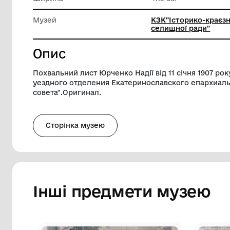
матеріа
Довжина
64.5 см
Ширина
47.5 см
Музей
КЗК"Іст
селищно
Опис
Похвальний лист Юрченко Надії від 11 с
уездного отделения Екатеринославско
совета".Оригинал.
Сторінка музею