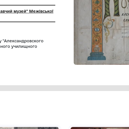
лом
орико-краєзнавчий музей" Межівської
ї ради"
ічня 1907 року "Александровского
го епархиального училищного