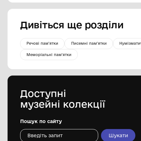
Сторінка журналу "Родина" 1904
року №37.
КЗК"Історико-краєзнавчий музей"
Межівської селищної ради"
Дивіться ще розді