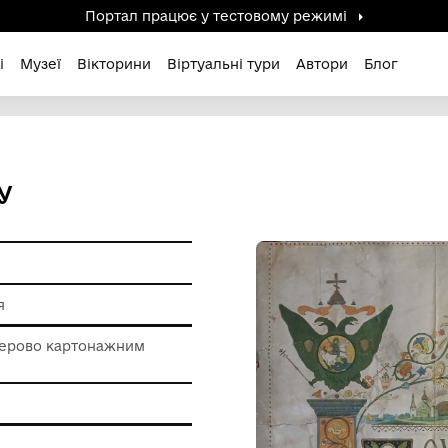
Портал працює у тестов
дені / Зниклі
Музеї
Вікторини
Віртуальні ту
07 РОКУ
т
я друкування
 роботи з паперово картонажним