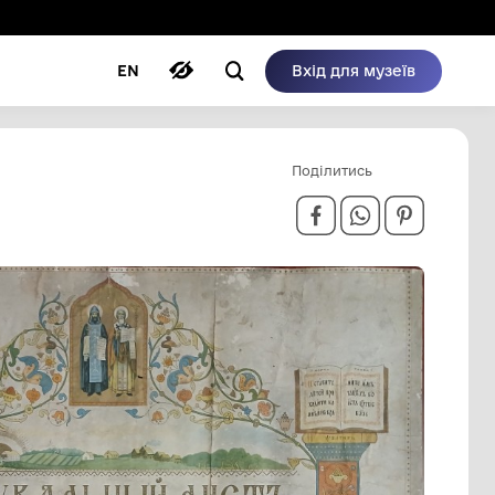
ому режимі
ри
Автори
Блог
EN