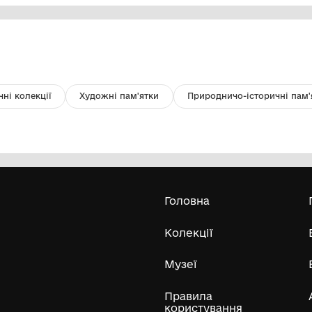
Сторінка журналу "Родина" 1903
Кн
року №4.
КЗК"Історико-краєзнавчий музей"
Межівської селищної ради"
Усі експонати м
ли