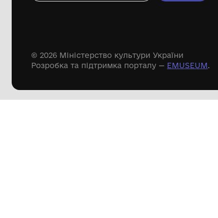
Речові пам'ятки
Писемні пам'ятки
Меморіальні пам'ятки
Доступні
музейні колекції
Пошук по сайту