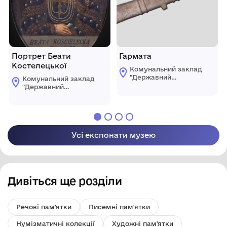
Портрет Беати
Гармата
Костелецької
Комунальний заклад
"Державний
Комунальний заклад
історикокультурний
"Державний
заповідник міста
історикокультурний
Острога" Рівненської
заповідник міста
обласної ради
Острога" Рівненської
обласної ради
Усі експонати музею
Дивіться ще розділи
Речові пам'ятки
Писемні пам'ятки
Нумізматичні колекції
Художні пам'ятки