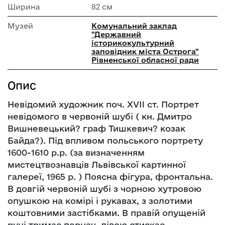
Ширина
82 см
Музей
Комунальний заклад
"Державний
історикокультурний
заповідник міста Острога"
Рівненської обласної ради
Опис
Невідомий художник поч. ХVII ст. Портрет
невідомого в червоній шубі ( кн. Дмитро
Вишневецький? граф Тишкевич? козак
Байда?). Під впливом польського портрету
1600-1610 р.р. (за визначенням
мистецтвознавців Львівської картинної
галереї, 1965 р. ) Поясна фігура, фронтальна.
В довгій червоній шубі з чорною хутровою
опушкою на комірі і рукавах, з золотими
коштовними застібками. В правій опущеній
руці тримає пернач, лівою стискає