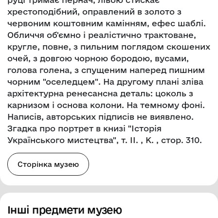
хрестоподібний, оправлений в золото з
червоним коштовним камінням, ефес шаблі.
Обличчя об'ємно і реалістично трактоване,
кругле, повне, з пильним поглядом скошених
очей, з довгою чорною бородою, вусами,
голова голена, з спущеним наперед пишним
чорним "оселедцем". На другому плані зліва
архітектурна ренесансна деталь: цоколь з
карнизом і основа колони. На темному фоні.
Написів, авторських підписів не виявлено.
Згадка про портрет в книзі "Історія
Українського мистецтва", т. ІІ. , К. , стор. 310.
Сторінка музею
Інші предмети музею