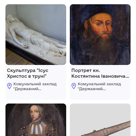
Скульптура "Ісус
Портрет кн.
Христос в труні"
Костянтина Івановича
Острозького
Комунальний заклад
Комунальний заклад
"Державний
"Державний
історикокультурний
історикокультурний
заповідник міста
заповідник міста
Острога" Рівненської
Острога" Рівненської
обласної ради
обласної ради