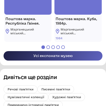
Поштова марка.
Поштова марка. Куба,
Республіка Гвінея.
1984р.
Марганецький
Марганецький
міський
міський
краєзнавчий музей
краєзнавчий музей
1984
Марганецької
Марганецької
міської ради
міської ради
Усі експонати музею
Дивіться ще розділи
Речові пам'ятки
Писемні пам'ятки
Нумізматичні колекції
Художні пам'ятки
Природничо-історичні пам'ятки