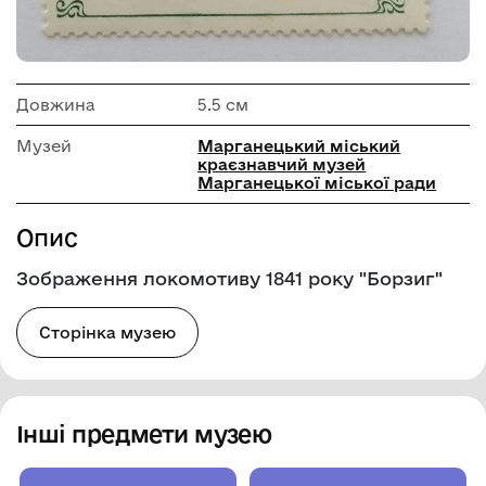
Довжина
5.5 см
Музей
Марганецький міський
краєзнавчий музей
Марганецької міської ради
Опис
Зображення локомотиву 1841 року "Борзиг"
Сторінка музею
Інші предмети музею