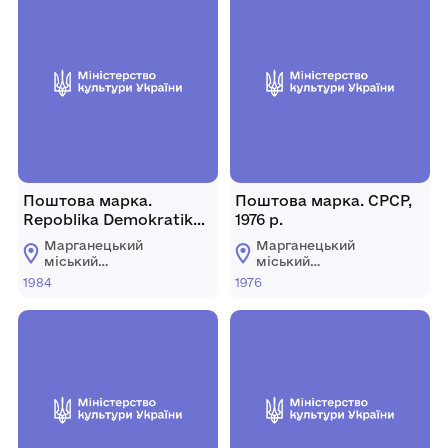
Поштова марка.
Поштова марка. СРСР,
Repoblika Demokratika
1976 р.
Malagasy, 1984 р.
Марганецький
Марганецький
міський
міський
краєзнавчий музей
краєзнавчий музей
1984
1976
Марганецької
Марганецької
міської ради
міської ради