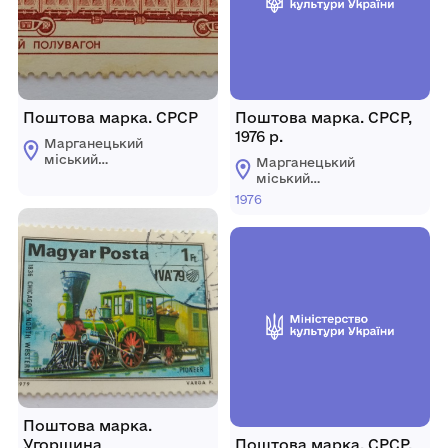
Поштова марка. СРСР
Поштова марка. СРСР,
1976 р.
Марганецький
міський
Марганецький
краєзнавчий музей
міський
Марганецької
краєзнавчий музей
1976
міської ради
Марганецької
міської ради
Поштова марка.
Угорщина
Поштова марка. СРСР,