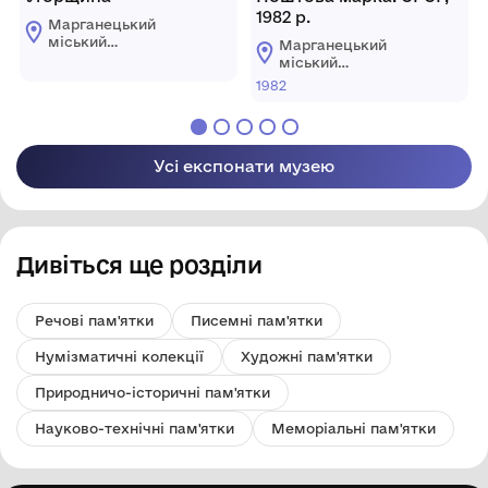
1982 р.
Марганецький
міський
Марганецький
краєзнавчий музей
міський
Марганецької
краєзнавчий музей
1982
міської ради
Марганецької
міської ради
Усі експонати музею
Дивіться ще розділи
Речові пам'ятки
Писемні пам'ятки
Нумізматичні колекції
Художні пам'ятки
Природничо-історичні пам'ятки
Науково-технічні пам'ятки
Меморіальні пам'ятки