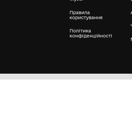
ли
Нумізматичні колекції
Художні пам'ятки
Гол
Кол
Муз