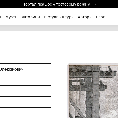
Портал працює у тестов
дені / Зниклі
Музеї
Вікторини
Віртуальні ту
ко Анатолій Олексійович
на графіка