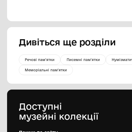
Сонячний ранок Чорткова
Комунальна установа "Одеський
національний художній музей"