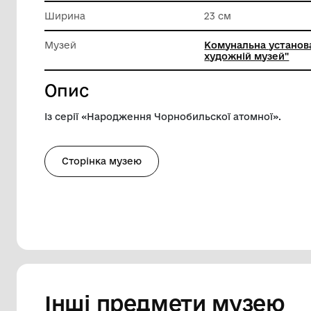
Матеріал
Папір
Висота
21 см
Ширина
23 см
Музей
Комунал
художні
Опис
Із серії «Народження Чорнобильскої ат
Сторінка музею