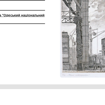
ьна установа "Одеський національний
й музей"
омної».