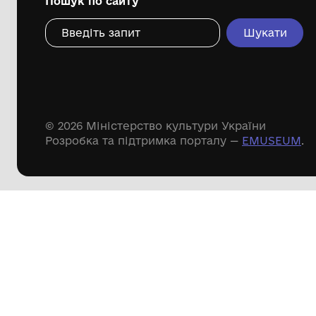
Дивіться ще розді
Речові пам'ятки
Писемні пам'ятки
Меморіальні пам'ятки
Доступні
музейні колекції