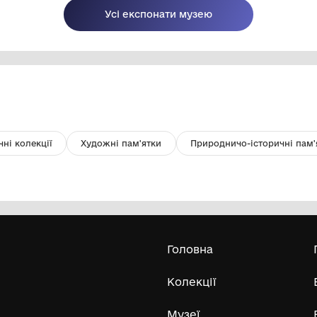
Дивногорськ
Х
Комунальна установа "Одеський
національний художній музей"
1965
19
Усі експонати м