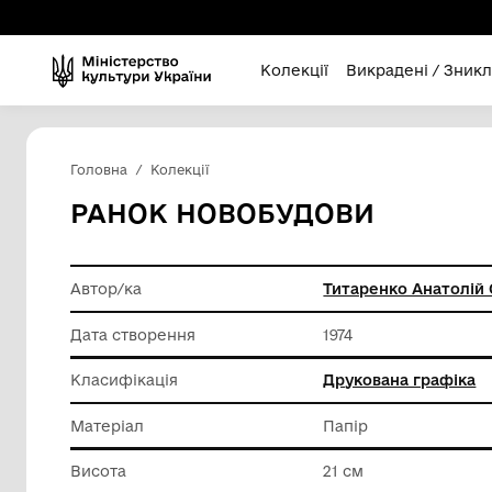
Колекції
Викра
Головна
Колекції
РАНОК НОВОБУДОВИ
Автор/ка
Титарен
Дата створення
1974
Класифікація
Друкова