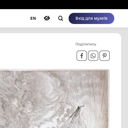
ому режимі
ри
Автори
Блог
EN