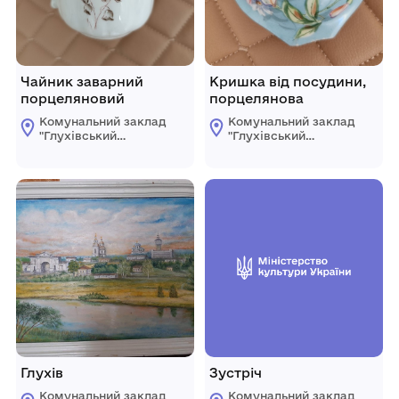
Чайник заварний
Кришка від посудини,
порцеляновий
порцелянова
Комунальний заклад
Комунальний заклад
"Глухівський
"Глухівський
міський
міський
краєзнавчий музей"
краєзнавчий музей"
Глухівської міської
Глухівської міської
ради
ради
Глухів
Зустріч
Комунальний заклад
Комунальний заклад