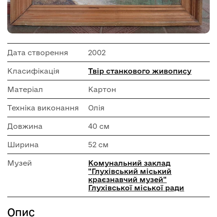
Дата створення
2002
Класифікація
Твір станкового живопису
Матеріал
Картон
Техніка виконання
Олія
Довжина
40 см
Ширина
52 см
Музей
Комунальний заклад
"Глухівський міський
краєзнавчий музей"
Глухівської міської ради
Опис