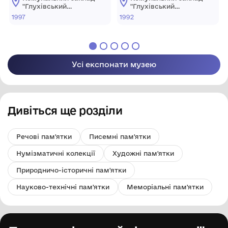
"Глухівський
"Глухівський
міський
міський
1997
1992
краєзнавчий музей"
краєзнавчий музей"
Глухівської міської
Глухівської міської
ради
ради
Усі експонати музею
Дивіться ще розділи
Речові пам'ятки
Писемні пам'ятки
Нумізматичні колекції
Художні пам'ятки
Природничо-історичні пам'ятки
Науково-технічні пам'ятки
Меморіальні пам'ятки