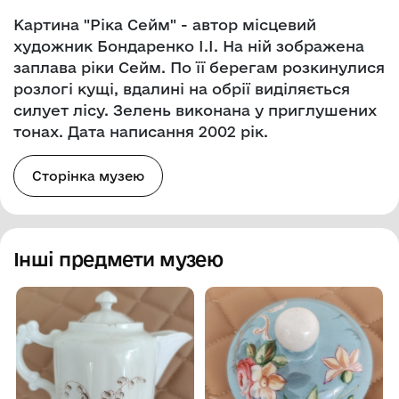
Картина "Ріка Сейм" - автор місцевий
художник Бондаренко І.І. На ній зображена
заплава ріки Сейм. По її берегам розкинулися
розлогі кущі, вдалині на обрії виділяється
силует лісу. Зелень виконана у приглушених
тонах. Дата написання 2002 рік.
Сторінка музею
Інші предмети музею