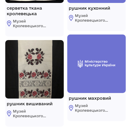
серветка ткана
рушник кухонний
кролевецька
Музей
Кролевецького
Музей
ткацтва
Кролевецького
Кролевецької
ткацтва
міської ради
Кролевецької
міської ради
рушник махровий
рушник вишиваний
Музей
Кролевецького
Музей
ткацтва
Кролевецького
Кролевецької
ткацтва
міської ради
Кролевецької
міської ради