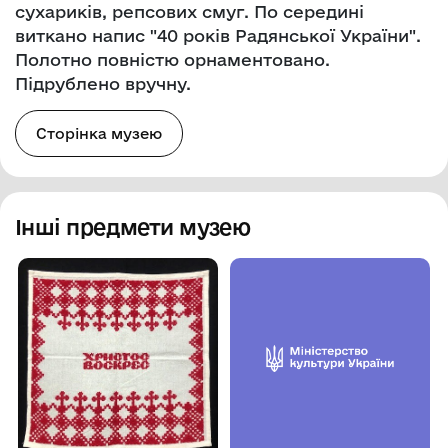
сухариків, репсових смуг. По середині
виткано напис "40 років Радянської України".
Полотно повністю орнаментовано.
Підрублено вручну.
Сторінка музею
Інші предмети музею