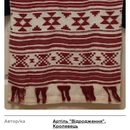
Автор/ка
Артіль "Відродження",
Кролевець