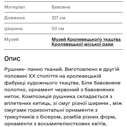
Матеріал
Бавовна
Довжина
327 см
Ширина
50 см
Музей
Музей Кролевецького ткацтва
Кролевецької міської ради
Опис
Рушник- панно тканий. Виготовлено в другій
половині ХХ століття на кролевецькій
фабриці художнього ткацтва. Біле бавовняне
полотно, орнамент червоний з бавовняних
ниток. Композиція рушника складається з
вплетених китиць, зі смуг різної ширини , між
смугами горизонтальні орнаменти з
трикутників з бісером, ромбів різних форм,
орнаменти з восьмипелюсткових квітів,