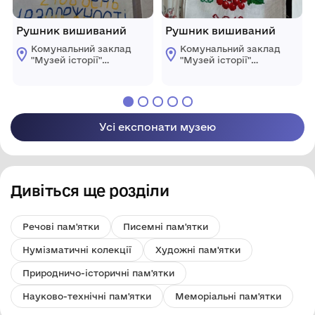
Рушник вишиваний
Рушник вишиваний
Комунальний заклад
Комунальний заклад
"Музей історії"
"Музей історії"
Голованівської
Голованівської
селищної ради
селищної ради
Усі експонати музею
Дивіться ще розділи
Речові пам'ятки
Писемні пам'ятки
Нумізматичні колекції
Художні пам'ятки
Природничо-історичні пам'ятки
Науково-технічні пам'ятки
Меморіальні пам'ятки