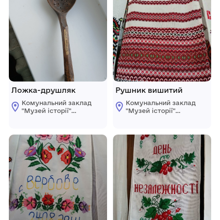
Ложка-друшляк
Рушник вишитий
Комунальний заклад
Комунальний заклад
"Музей історії"
"Музей історії"
Голованівської
Голованівської
селищної ради
селищної ради