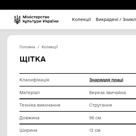
Колекції
Викра
Головна
Колекції
ЩІТКА
Класифікація
Знарядд
Матеріал
Береза 
Техніка виконання
Струган