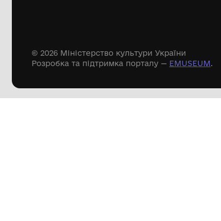
Дивіться ще розді
Речові пам'ятки
Писемні пам'ятки
Меморіальні пам'ятки
Доступні
музейні колекції