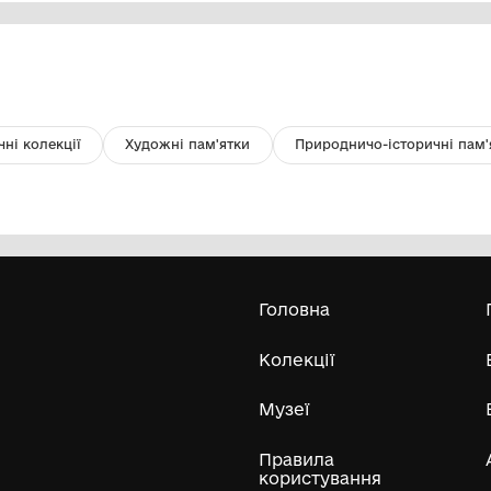
Гребінка
Со
Нововолинський історичний музей
-
192
Усі експонати м