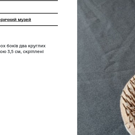
инський історичний музей
 льону. З обох боків два круглих
 голки висотою 3,5 см, скріплені