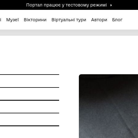
Портал працює у тестов
дені / Зниклі
Музеї
Вікторини
Віртуальні ту
я праці
звичайна
ня