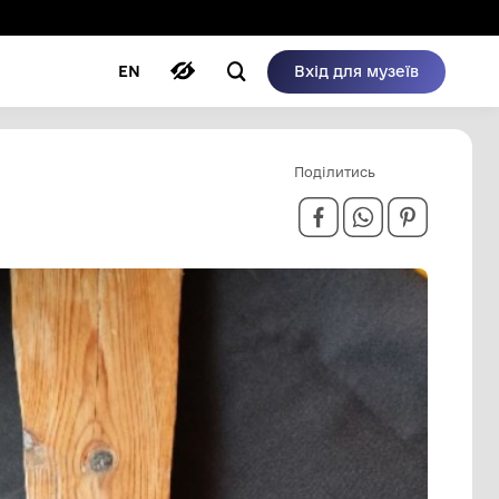
ому режимі
ри
Автори
Блог
EN