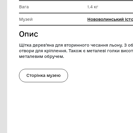
Довжина
96 см
Ширина
12 см
Вага
1.4 кг
Музей
Нововол
Опис
Щітка дерев’яна для вторинного чесання
отвори для кріплення. Також є металеві
металевим обручем.
Сторінка музею