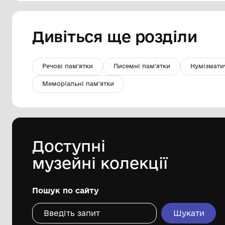
Веретено
Нововолинський історичний музей