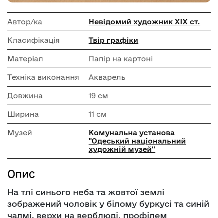
Автор/ка
Невідомий художник ХІХ ст.
Класифікація
Твір графіки
Матеріал
Папір на картоні
Техніка виконання
Акварель
Довжина
19 см
Ширина
11 см
Музей
Комунальна установа
"Одеський національний
художній музей"
Опис
На тлі синього неба та жовтої землі
зображений чоловік у білому буркусі та синій
чалмі, верхи на верблюді, профілем