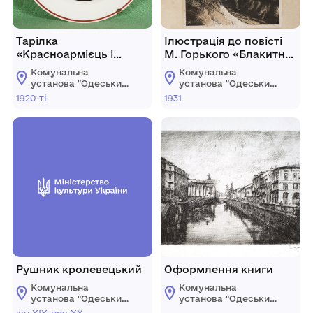
Тарілка
Ілюстрація до повісті
«Красноармієць і
М. Горького «Блакитне
курди»
життя»
Комунальна
Комунальна
установа "Одеський
установа "Одеський
національний
національний
1920-ті
1931
художній музей"
художній музей"
Рушник кролевецький
Оформлення книги
Комунальна
Комунальна
установа "Одеський
установа "Одеський
національний
національний