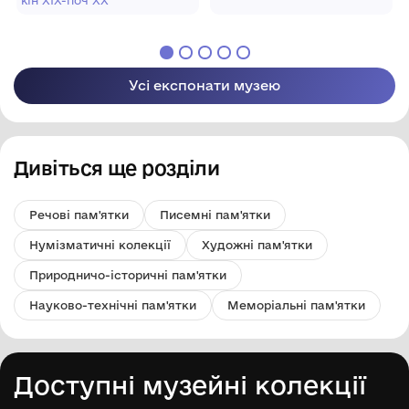
кін ХІХ-поч ХХ
художній музей"
художній музей"
Усі експонати музею
Дивіться ще розділи
Речові пам'ятки
Писемні пам'ятки
Нумізматичні колекції
Художні пам'ятки
Природничо-історичні пам'ятки
Науково-технічні пам'ятки
Меморіальні пам'ятки
Доступні музейні колекції