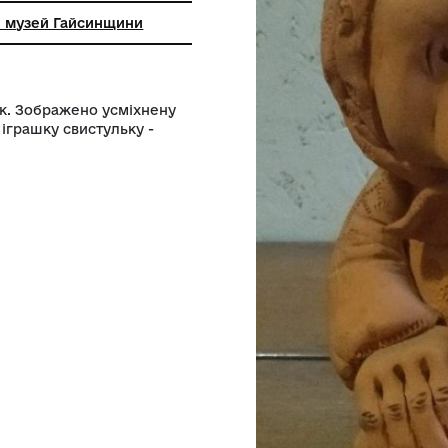
 краєзнавчий музей Гайсинщини
Рижий 2001 рік. Зображено усміхнену
 у лівій руці іграшку свистульку -