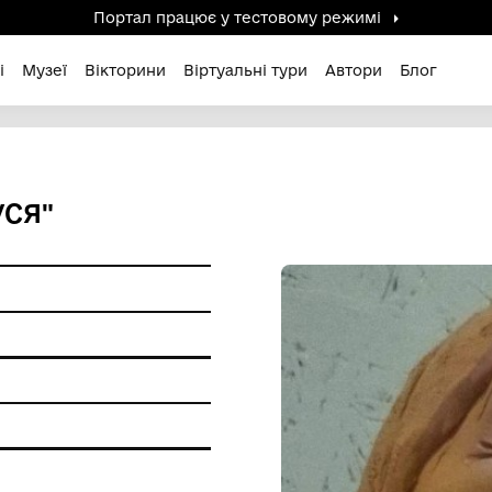
Портал працює у тестов
дені / Зниклі
Музеї
Вікторини
Віртуальні ту
 "БАБУСЯ"
ам'ятки