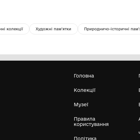
Куля
Зн
Міський краєзнавчий музей
Гайсинщини
Усі експонати м