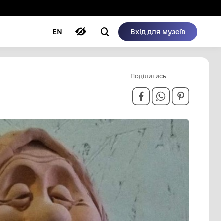
ому режимі
ри
Автори
Блог
EN