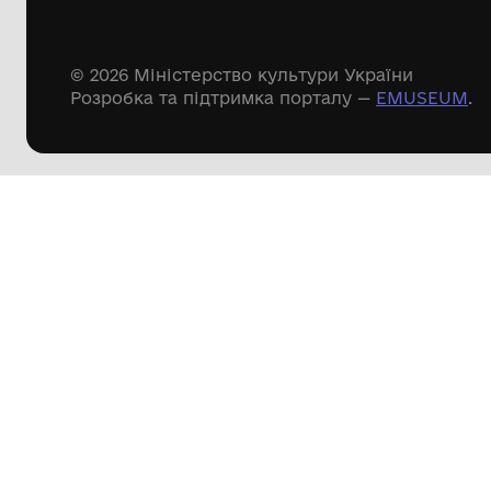
Дивіться ще розді
Речові пам'ятки
Писемні пам'ятки
Меморіальні пам'ятки
Доступні
музейні колекції
Пошук по сайту