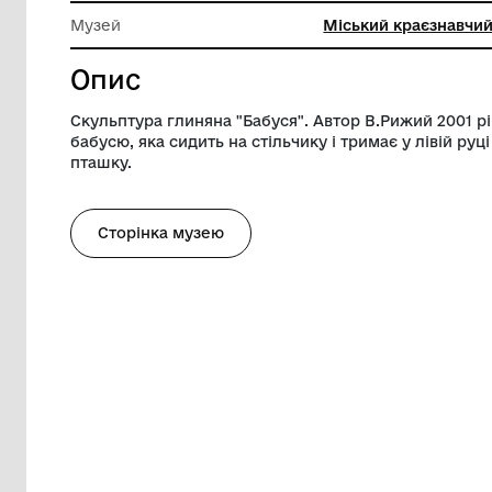
Ширина
12 см
Висота
19 см
Музей
Міський
Опис
Скульптура глиняна "Бабуся". Автор В.
бабусю, яка сидить на стільчику і тримає
пташку.
Сторінка музею