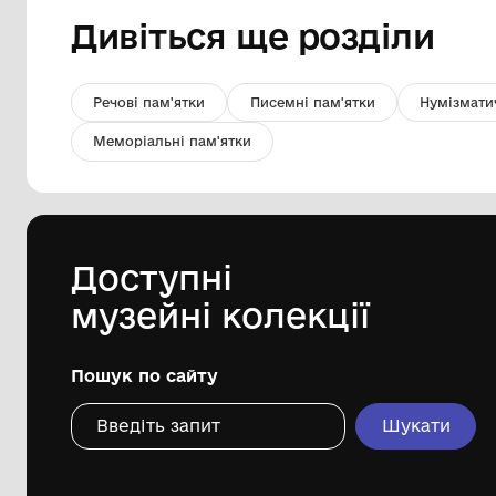
Труба морська сигнальна
Міський краєзнавчий музей
Гайсинщини