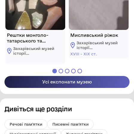
Рештки монголо-
Мисливський ріжок
татарського та
Захарівський музей
слов'янського посуду
історії
Захарівський музей
Великоандрусівської
історії
ХУІІІ - ХІХ ст.
ради
Великоандрусівської
Олександрійського
ради
району
Олександрійського
Кіровоградської
району
області
Кіровоградської
Усі експонати музею
області
Дивіться ще розділи
Речові пам'ятки
Писемні пам'ятки