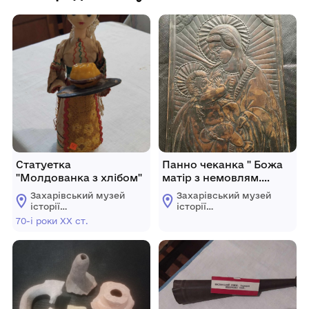
Статуетка
Панно чеканка " Божа
"Молдованка з хлібом"
матір з немовлям.
Праворучниця"
Захарівський музей
Захарівський музей
історії
історії
Великоандрусівської
Великоандрусівської
70-і роки ХХ ст.
ради
ради
Олександрійського
Олександрійського
району
району
Кіровоградської
Кіровоградської
області
області