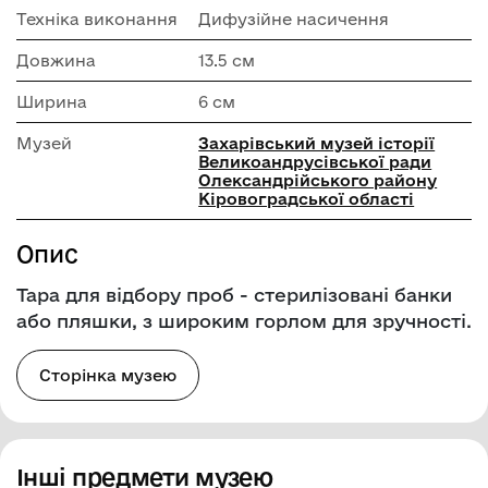
Техніка виконання
Дифузійне насичення
Довжина
13.5 см
Ширина
6 см
Музей
Захарівський музей історії
Великоандрусівської ради
Олександрійського району
Кіровоградської області
Опис
Тара для відбору проб - стерилізовані банки
або пляшки, з широким горлом для зручності.
Сторінка музею
Інші предмети музею