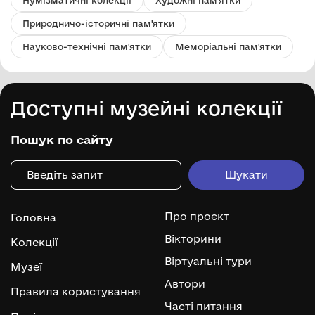
Нумізматичні колекції
Художні пам'ятки
Природничо-історичні пам'ятки
Науково-технічні пам'ятки
Меморіальні пам'ятки
Доступні музейні колекції
Пошук по сайту
Про проєкт
Головна
Вікторини
Колекції
Віртуальні тури
Музеї
Автори
Правила користування
Часті питання