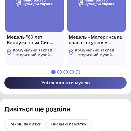
Медаль "60 лет
Медаль «Материнська
Вооруженных Сил
слава І ступеня»
СССР" Дячука Ф. О.
Шикули Зінаїди
Комунальни заклад
Комунальни заклад
Іванівни.
"Історичний музей
"Історичний музей
імені Василя
імені Василя
Порика"
Порика"
Хмільницької
Хмільницької
міської ради
міської ради
Усі експонати музею
Дивіться ще розділи
Речові пам'ятки
Писемні пам'ятки