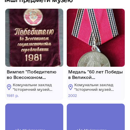
Вимпел "Победителю
Медаль "60 лет Победы
во Всесоюзном
в Великой
социалистическом
Отечественной войне
Комунальни заклад
Комунальни заклад
соревновании 1981",
1941 — 1945 гг."
"Історичний музей
"Історичний музей
яким нагороджено
Будківської Філіпки
імені Василя
імені Василя
1981 р.
2002
Порика"
Порика"
колгосп "Україна".
Левонківни.
Хмільницької
Хмільницької
міської ради
міської ради