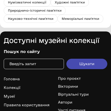
Нумізматичні колекції
Художні пам'ятки
Природничо-історичні пам'ятки
Науково-технічні пам'ятки
Меморіальні пам'ятки
Доступні музейні колекції
Пошук по сайту
Про проєкт
Головна
Вікторини
Колекції
Віртуальні тури
Музеї
Автори
Правила користування
Часті питання