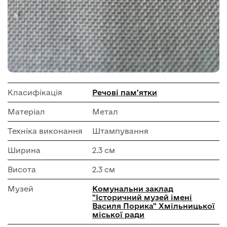
Класифікація
Речові пам'ятки
Матеріал
Метал
Техніка виконання
Штампування
Ширина
2.3 см
Висота
2.3 см
Музей
Комунальни заклад
"Історичний музей імені
Василя Порика" Хмільницької
міської ради