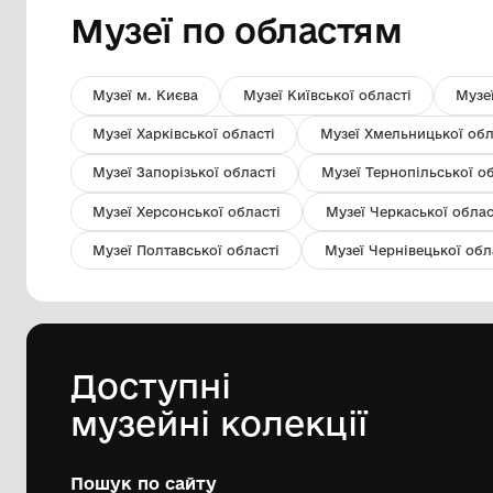
213 предметів
Національний музей народного
мистецтва Гуцульщини та
Покуття імені Й. Кобринського
78203, Івано-Франківська обл., м.
Коломия, вул. Театральна, 25
Музеї по областя
Музеї м. Києва
Музеї Київської обла