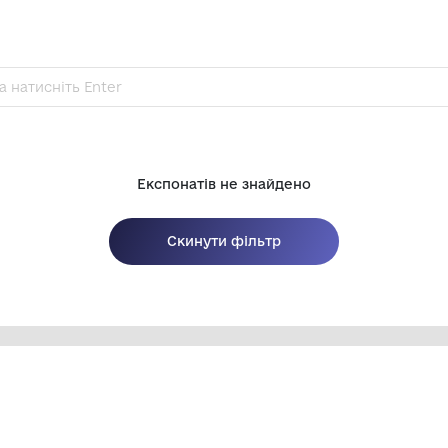
Експонатів не зн
Скинути філь