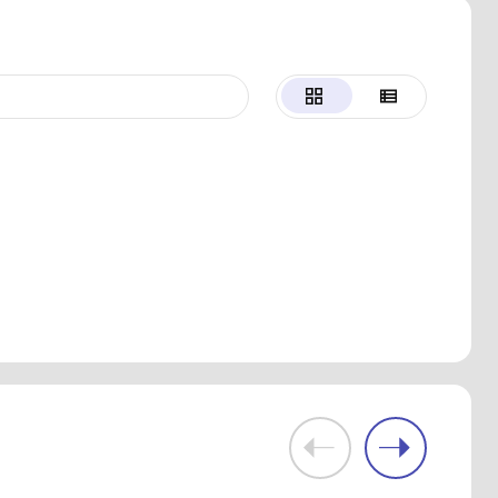
айдено
тр