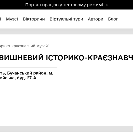
Портал працює у тестов
дені / Зниклі
Музеї
Вікторини
Віртуальні ту
"Вишневий історико-краєзнавчий музей"
АЦІЯ "ВИШНЕВИЙ ІСТОРИК
ївська область, Бучанський район, м.
 вул. Європейська, буд. 27-А