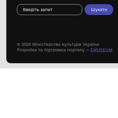
Музеї Харківської області
Музеї Хме
Музеї Запорізької області
Музеї Тер
Музеї Херсонської області
Музеї Чер
Музеї Полтавської області
Музеї Чер
Доступні
музейні колекції
Пошук по сайту