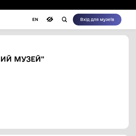
ому режимі
ри
Автори
Блог
EN
О-КРАЄЗНАВЧИЙ МУЗЕЙ"