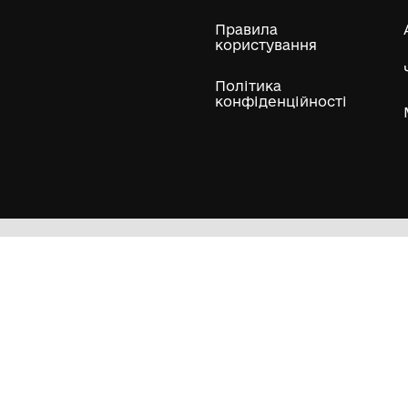
льницької області
Музеї Сумської області
М
нопільської області
Музеї Волинської області
каської області
Музеї Житомирської області
нівецької області
Музеї Луганської області
Гол
Кол
Муз