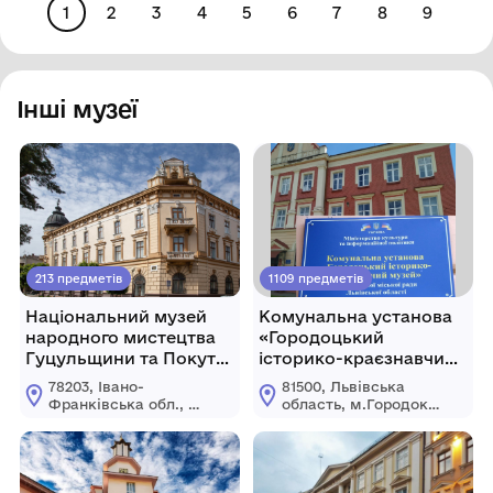
району
району
1
2
3
4
5
6
7
8
9
Миколаївської
Миколаївської
області
області
Інші музеї
213 предметів
1109 предметів
Національний музей
Комунальна установа
народного мистецтва
«Городоцький
Гуцульщини та Покуття
історико-краєзнавчий
імені Й. Кобринського
музей» Городоцької
78203, Івано-
81500, Львівська
міської ради Львівської
Франківська обл., м.
область, м.Городок,
області
Коломия, вул.
вул.
Театральна, 25
Б.Хмельницького, 2