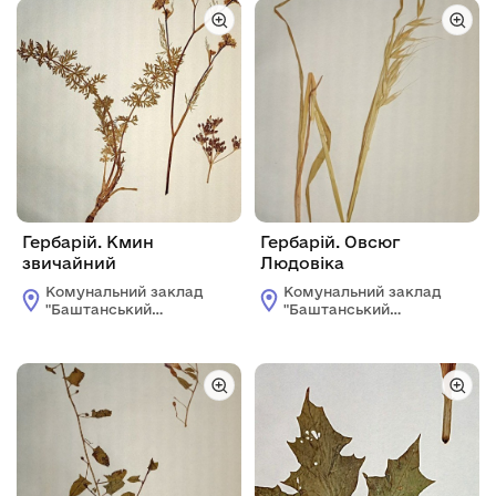
Баштанського
Баштанського
району
району
Миколаївської
Миколаївської
області
області
Гербарій. Кмин
Гербарій. Овсюг
звичайний
Людовіка
Комунальний заклад
Комунальний заклад
"Баштанський
"Баштанський
краєзнавчий
краєзнавчий
музей"Баштанської
музей"Баштанської
міської ради
міської ради
Баштанського
Баштанського
району
району
Миколаївської
Миколаївської
області
області