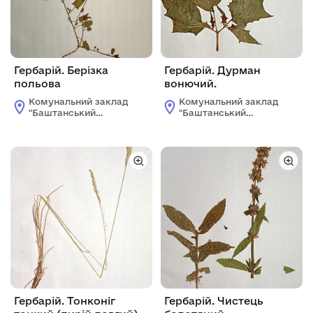
Гербарій. Берізка
Гербарій. Дурман
польова
вонючий.
Комунальний заклад
Комунальний заклад
"Баштанський
"Баштанський
краєзнавчий
краєзнавчий
музей"Баштанської
музей"Баштанської
міської ради
міської ради
Баштанського
Баштанського
району
району
Миколаївської
Миколаївської
області
області
Гербарій. Тонконіг
Гербарій. Чистець