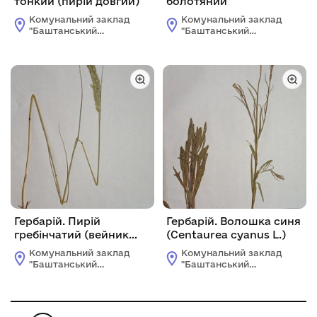
тонкий (пирій довгий)
болотяний
Комунальний заклад
Комунальний заклад
"Баштанський
"Баштанський
краєзнавчий
краєзнавчий
музей"Баштанської
музей"Баштанської
міської ради
міської ради
Баштанського
Баштанського
району
району
Миколаївської
Миколаївської
області
області
Гербарій. Пирій
Гербарій. Волошка синя
гребінчатий (вейник
(Centaurea cyanus L.)
наземний)
Комунальний заклад
Комунальний заклад
"Баштанський
"Баштанський
краєзнавчий
краєзнавчий
музей"Баштанської
музей"Баштанської
міської ради
міської ради
Баштанського
Баштанського