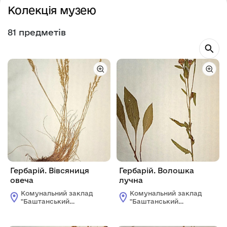
Колекція музею
81 предметів
Гербарій. Вівсяниця
Гербарій. Волошка
овеча
лучна
Комунальний заклад
Комунальний заклад
"Баштанський
"Баштанський
краєзнавчий
краєзнавчий
музей"Баштанської
музей"Баштанської
міської ради
міської ради