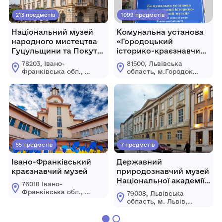
213 предметів
1099 предметів
Національний музей
Комунальна установа
народного мистецтва
«Городоцький
Гуцульщини та Покуття
історико-краєзнавчий
імені Й. Кобринського
музей» Городоцької
78203, Івано-
81500, Львівська
міської ради Львівської
Франківська обл., м.
область, м.Городок,
області
Коломия, вул.
вул.
Театральна, 25
Б.Хмельницького, 2
55 предметів
7 предметів
Івано-Франківський
Державний
краєзнавчий музей
природознавчий музей
Національної академії
76018 Івано-
наук України
Франківська обл., м.
79008, Львівська
Івано-Франківськ
область, м. Львів,
вул. Галицька, 4 а
вул. Театральна, 18