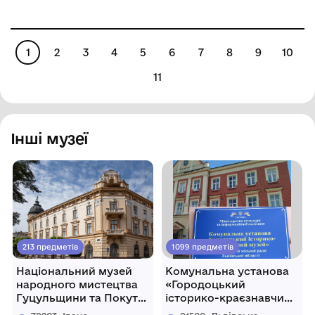
краєзнавчий музей"
краєзнавчий музей"
1
2
3
4
5
6
7
8
9
10
11
Інші музеї
213 предметів
1099 предметів
Національний музей
Комунальна установа
народного мистецтва
«Городоцький
Гуцульщини та Покуття
історико-краєзнавчий
імені Й. Кобринського
музей» Городоцької