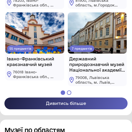
78203, Івано-
81500, Львівська
міської ради Львівської
Франківська обл., м.
область, м.Городок,
області
Коломия, вул.
вул.
Театральна, 25
Б.Хмельницького, 2
55 предметів
7 предметів
Івано-Франківський
Державний
краєзнавчий музей
природознавчий музей
Національної академії
76018 Івано-
наук України
Франківська обл., м.
79008, Львівська
Івано-Франківськ
область, м. Львів,
вул. Галицька, 4 а
вул. Театральна, 18
Дивитись більше
Музеї по областям