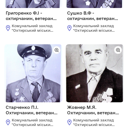
Григоренко Ф.І -
Сушко В.Ф -
охтирчанин, ветеран
охтирчанин, ветеран
100-й Львівської С.Д.
100-й Львівської С.Д.
Комунальний заклад
Комунальний заклад
"Охтирський міський
"Охтирський міський
краєзнавчий музей"
краєзнавчий музей"
Старченко П.І.
Жовнер М.Я.
Охтирчанин, ветеран
Охтирчанин, ветеран
100-ї Львівської С.Д.
100-ї Львівської С.Д.
Комунальний заклад
Комунальний заклад
"Охтирський міський
"Охтирський міський