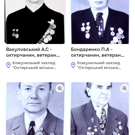
Вакуловський А.С -
Бондаренко П.А -
охтирчанин, ветеран
охтирчанин, ветеран
100-й Львівської С.Д.
100-й Львівскої С.Д.
Комунальний заклад
Комунальний заклад
"Охтирський міський
"Охтирський міський
краєзнавчий музей"
краєзнавчий музей"