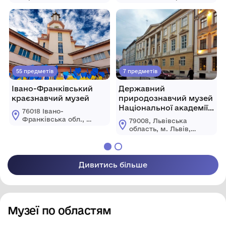
області
Коломия, вул.
вул.
Театральна, 25
Б.Хмельницького, 2
55 предметів
7 предметів
Івано-Франківський
Державний
краєзнавчий музей
природознавчий музей
Національної академії
76018 Івано-
наук України
Франківська обл., м.
79008, Львівська
Івано-Франківськ
область, м. Львів,
вул. Галицька, 4 а
вул. Театральна, 18
Дивитись більше
Музеї по областям