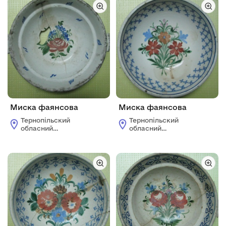
Миска фаянсова
Миска фаянсова
Тернопільский
Тернопільский
обласний
обласний
краєзнавчий музей
краєзнавчий музей