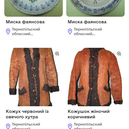
Миска фаянсова
Миска фаянсова
Тернопільский
Тернопільский
обласний
обласний
краєзнавчий музей
краєзнавчий музей
Кожух червоний із
Кожушок жіночий
овечого хутра
коричневий
Тернопільский
Тернопільский
обласний
обласний