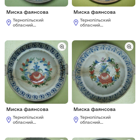
Миска фаянсова
Миска фаянсова
Тернопільский
Тернопільский
обласний
обласний
краєзнавчий музей
краєзнавчий музей
Миска фаянсова
Миска фаянсова
Тернопільский
Тернопільский
обласний
обласний
краєзнавчий музей
краєзнавчий музей