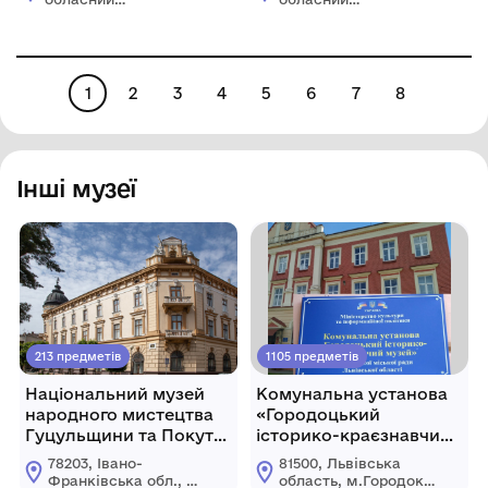
краєзнавчий музей
краєзнавчий музей
1
2
3
4
5
6
7
8
Інші музеї
213 предметів
1105 предметів
Національний музей
Комунальна установа
народного мистецтва
«Городоцький
Гуцульщини та Покуття
історико-краєзнавчий
імені Й. Кобринського
музей» Городоцької
78203, Івано-
81500, Львівська
міської ради Львівської
Франківська обл., м.
область, м.Городок,