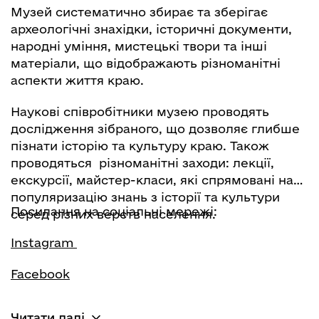
Музей систематично збирає та зберігає
археологічні знахідки, історичні документи,
народні уміння, мистецькі твори та інші
матеріали, що відображають різноманітні
аспекти життя краю.
Наукові співробітники музею проводять
дослідження зібраного, що дозволяє глибше
пізнати історію та культуру краю. Також
проводяться різноманітні заходи: лекції,
екскурсії, майстер-класи, які спрямовані на
популяризацію знань з історії та культури
Посилання на соціальні мережі:
серед різних верств населення.
Instagram
Facebook
Читати далі