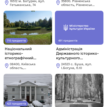
16512 м. Батурин, вул.
35800. Рівненська
Острога" Рівненської
Гетьманська, 74
область, Рівненський
обласної ради
район, м.Острог, вул.
Академічна, буд.5.
715 предметів
491 предметів
Національний
Адміністрація
історико-
Державного історико-
етнографічний
культурного
заповідник "Переяслав"
заповідника "Буша"
08400, Київська
24523 с. Буша, вул.
область,
І.Богуна, б.10
Бориспільський
район, м. Переяслав,
вул. Шевченка, 8
423 предметів