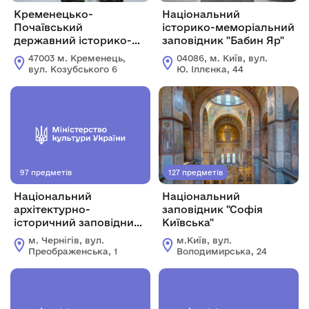
Кременецько-
Національний
Почаївський
історико-меморіальний
державний історико-
заповідник "Бабин Яр"
архітектурний
47003 м. Кременець,
04086, м. Київ, вул.
заповідник
вул. Козубського 6
Ю. Іллєнка, 44
97 предметів
127 предметів
Національний
Національний
архітектурно-
заповідник "Софія
історичний заповідник
Київська"
"Чернігів стародавній"
м. Чернігів, вул.
м.Київ, вул.
Преображенська, 1
Володимирська, 24