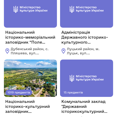
Національний
Адміністрація
історико-меморіальний
Державного історико-
заповідник “Поле
культурного
Берестецької битви”
заповідника у м. Луцьку
Дубенський район, с.
Луцький район, м.
(МКІП)
Пляшева, вул.
Луцьк, вул.
Козацької Слави, 26
Драгоманова, 23
1019 предметів
15 предметів
Національний
Комунальний заклад
історико-культурний
"Державний
заповідник
історикокультурний
"Гетьманська столиця"
заповідник міста