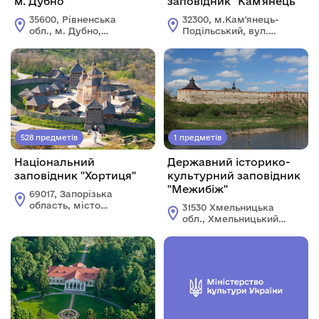
м. Дубно
заповідник "Кам'янець"
35600, Рівненська
32300, м.Кам'янець-
обл., м. Дубно,
Подільський, вул.
вул.Замкова 7а
П'ятницька, 9
528 предметів
1 предметів
Національний
Державний історико-
заповідник "Хортиця"
культурний заповідник
"Межибіж"
69017, Запорізька
область, місто
31530 Хмельницька
Запоріжжя, вул.
обл., Хмельницький
Старого Редуту, 9
р-н, селище
Меджибіж, вул.
Замкова (Жовтнева),
1