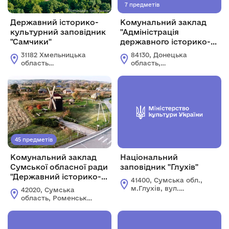
7 предметів
Державний історико-
Комунальний заклад
культурний заповідник
"Адміністрація
"Самчики"
державного історико-
архітектурного
31182 Хмельницька
84130, Донецька
заповідника у м.
область
область,
Святогірську"
Хмельницький район
Краматорський
село Самчики
район, місто
вулиця Самчики 1А
Святогірськ, вул.
Зарічна, буд.3,
корпус 20
45 предметів
Комунальний заклад
Національний
Сумської обласної ради
заповідник "Глухів"
"Державний історико-
41400, Сумська обл.,
культурний заповідник
м.Глухів, вул.
42020, Сумська
"Посулля"
Шевченка, 30
область, Роменський
район, с.
Пустовійтівка, 4
пров. Центральної, 4