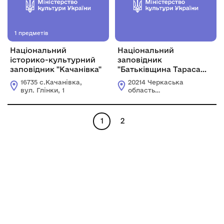
1 предметів
Національний
Національний
історико-культурний
заповідник
заповідник "Качанівка"
"Батьківщина Тараса
Шевченка"
16735 с.Качанівка,
20214 Черкаська
вул. Глінки, 1
область
Звенигородський
район село
Шевченкове,
1
2
вул.Бондарівська, 33