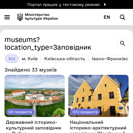
Портал працює у тестовому режимі
EN
museums?
location_type=Заповідник
Усі
м. Київ
Київська область
Івано-Франківсь
Знайдено 33 музеїв
241 предметів
1612 предметів
Державний історико-
Національний
культурний заповідник
історико-архітектурний