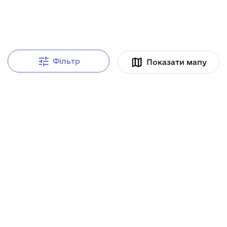
Фільтр
Показати мапу
museums?location_type=Заповідник