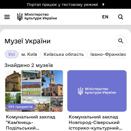
Портал працює у тестовому режимі
EN
Музеї України
Усі
м. Київ
Київська область
Івано-Франківсь
Знайдено 2 музеїв
599 предметів
Комунальний заклад
Комунальний заклад
"Кам'янець-
Новгород-Сіверський
Подільський
історико-культурний