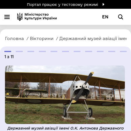
Портал працює у тестовому режимі
EN
Головна
Вікторини
Державний музей авіації імені
1
з
11
Державний музей авіації імені О.К. Антонова Державного
Д