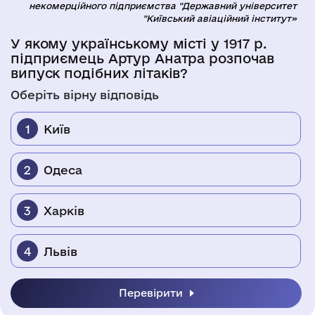
некомерційного підприємства "Державний університет
"Київський авіаційний інститут»
У якому українському місті у 1917 р.
Д
підприємець Артур Анатра розпочав
з
випуск подібних літаків?
Об
Оберіть вірну відповідь
Київ
Одеса
Харків
Львів
Перевірити