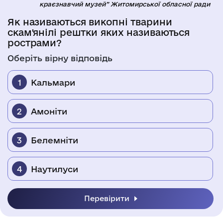
краєзнавчий музей” Житомирської обласної ради
Як називаються викопні тварини
Я
скам'янілі рештки яких називаються
с
рострами?
Об
Оберіть вірну відповідь
Кальмари
Амоніти
Белемніти
Наутилуси
Перевірити