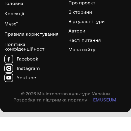
Про проєкт
Головна
Вікторини
Колекції
Віртуальні тури
Музеї
Автори
Правила користування
Часті питання
Політика
конфіденційності
Мапа сайту
Facebook
Instagram
Youtube
© 2026 Міністерство культури України
Розробка та підтримка порталу —
EMUSEUM
.