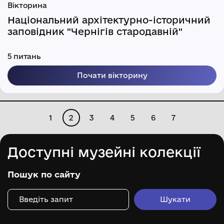
Вікторина
Національний архітектурно-історичний
заповідник "Чернігів стародавній"
5 питань
Почати вікторину
1
2
3
4
5
6
7
Доступні музейні колекції
Пошук по сайту