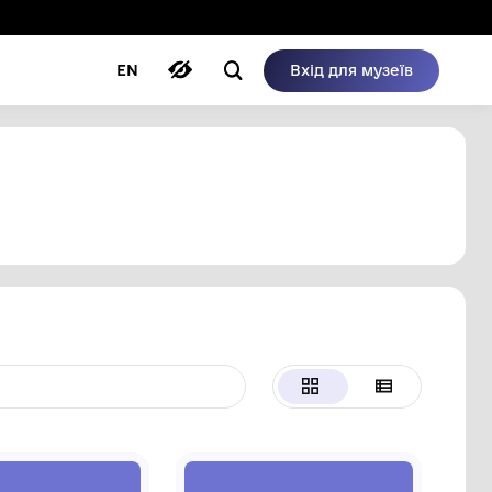
ому режимі
ри
Автори
Блог
EN