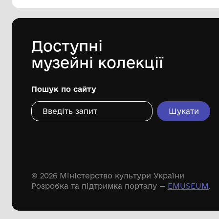
144 предметів
Леопольд Левицький