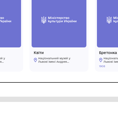
р'єр
Квіти
ціональний музей у
Національний музей у
вові імені Андрея
Львові імені Андрея
ептицького
Шептицького