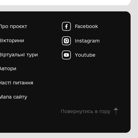
пштейн Марко Ісайович
Матвій Д
ьше
овна
Про проєкт