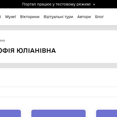
Портал працює у тестов
дені / Зниклі
Музеї
Вікторини
Віртуальні ту
 Софія Юліанівна
ВИЧ СОФІЯ ЮЛІАНІВНА