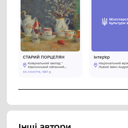
Викрадено
СТАРИЙ ПОРЦЕЛЯН
Інте
Комунальний заклад "
На
Херсонський обласний
Ль
художній музей ім.
Ш
ХХ століття, 1967 р.
О.О.Шовкуненка" ХОР