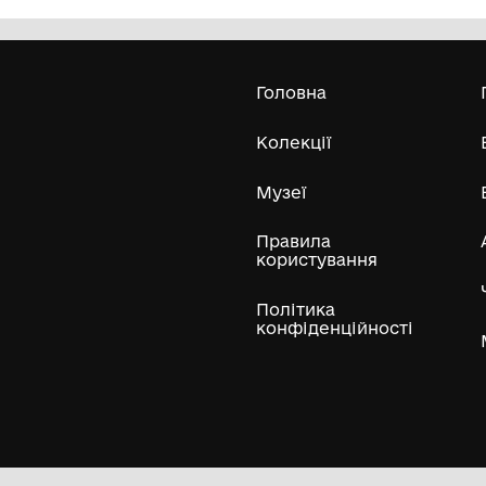
Олександра Екстер
Е
Дивитись біл
Гол