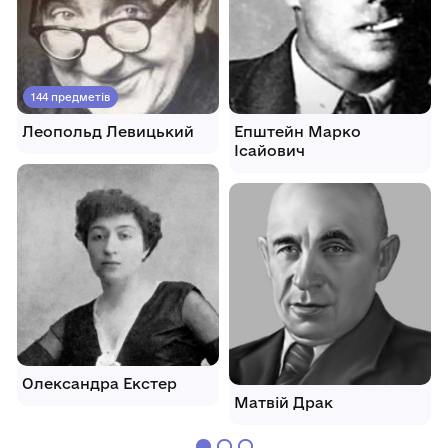
144 предметів
Леопольд Левицький
Епштейн Марко
Ісайович
Олександра Екстер
Матвій Драк