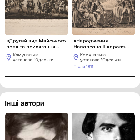
«Другий вид Майського
«Народження
поля та присягання
Наполеона II короля
військ»
Риму»
Комунальна
Комунальна
установа "Одеський
установа "Одеський
музей західного і
музей західного і
Після 1811
східного мистецтва"
східного мистецтва"
Інші автори