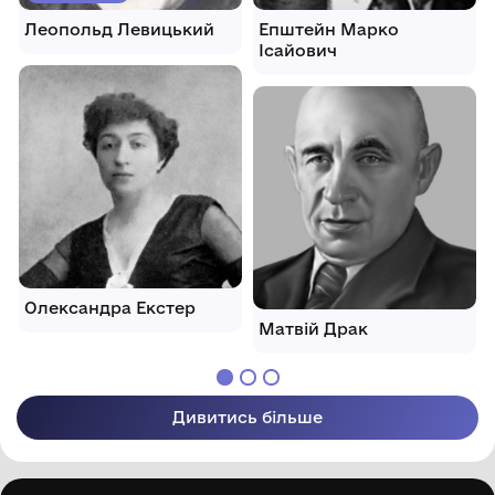
Леопольд Левицький
Епштейн Марко
Ісайович
Олександра Екстер
Матвій Драк
Дивитись більше