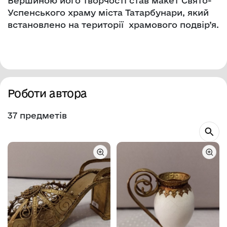
Вершиною його творчості став макет Свято-
Успенського храму міста Татарбунари, який
встановлено на території храмового подвір’я.
Роботи автора
37 предметів