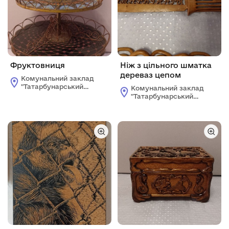
Фруктовниця
Ніж з цільного шматка
дереваз цепом
Комунальний заклад
"Татарбунарський
Комунальний заклад
історико -
"Татарбунарський
краєзнавчий музей"
історико -
Татарбунарської
краєзнавчий музей"
міської ради
Татарбунарської
міської ради