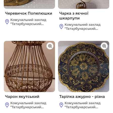
Черевичок Попелюшки
Чарка з яєчної
шкарлупи
Комунальний заклад
"Татарбунарський
Комунальний заклад
історико -
"Татарбунарський
краєзнавчий музей"
історико -
Татарбунарської
краєзнавчий музей"
міської ради
Татарбунарської
міської ради
Чарон якутський
Тарілка ажурно - різна
Комунальний заклад
Комунальний заклад
"Татарбунарський
"Татарбунарський
історико -
історико -