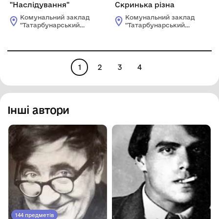
"Наслідування"
Скринька різна
Комунальний заклад
Комунальний заклад
"Татарбунарський
"Татарбунарський
історико -
історико -
краєзнавчий музей"
краєзнавчий музей"
Татарбунарської
Татарбунарської
міської ради
міської ради
1
2
3
4
Інші автори
144 предметів