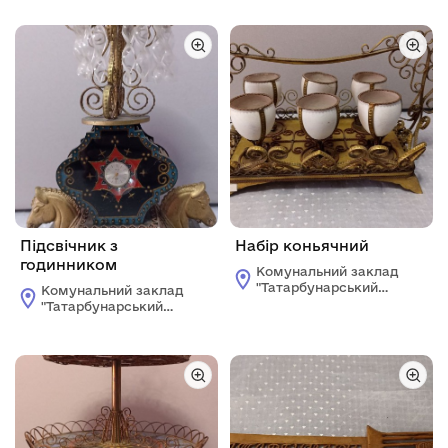
краєзнавчий музей"
краєзнавчий музей"
Татарбунарської
Татарбунарської
міської ради
міської ради
Підсвічник з
Набір коньячний
годинником
Комунальний заклад
"Татарбунарський
Комунальний заклад
історико -
"Татарбунарський
краєзнавчий музей"
історико -
Татарбунарської
краєзнавчий музей"
міської ради
Татарбунарської
міської ради