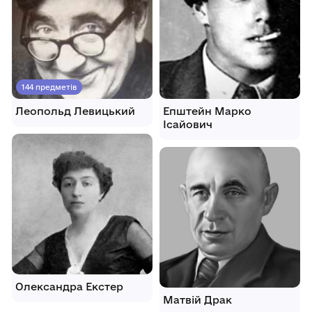
144 предметів
Леопольд Левицький
Епштейн Марко
Ісайович
Олександра Екстер
Матвій Драк