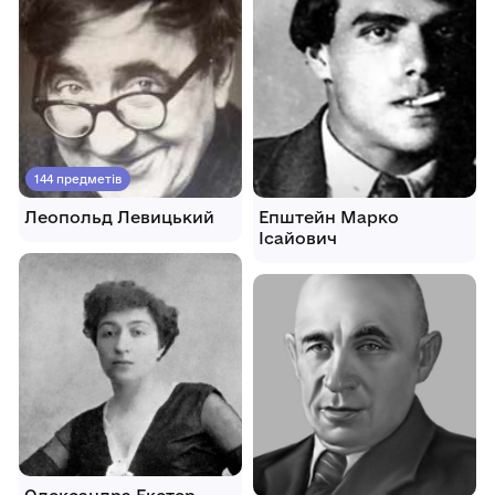
144 предметів
Леопольд Левицький
Епштейн Марко
Ісайович