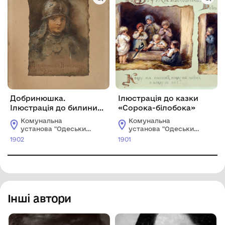
Добринюшка.
Ілюстрація до казки
Ілюстрація до билини
«Сорока-білобока»
про Добриню Микитича
Комунальна
Комунальна
установа "Одеський
установа "Одеський
національний
національний
1902
1901
художній музей"
художній музей"
Інші автори