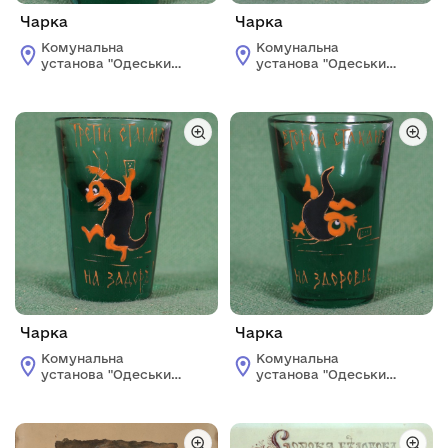
Чарка
Чарка
Комунальна
Комунальна
установа "Одеський
установа "Одеський
національний
національний
художній музей"
художній музей"
Чарка
Чарка
Комунальна
Комунальна
установа "Одеський
установа "Одеський
національний
національний
художній музей"
художній музей"