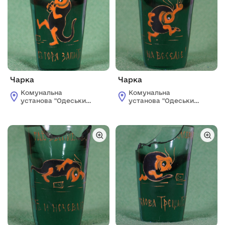
Чарка
Чарка
Комунальна
Комунальна
установа "Одеський
установа "Одеський
національний
національний
художній музей"
художній музей"