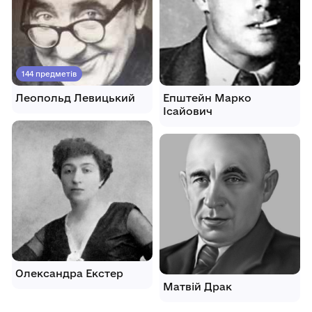
144 предметів
Леопольд Левицький
Епштейн Марко
Ісайович
Олександра Екстер
Матвій Драк