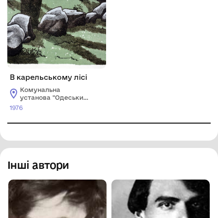
В карельському лісі
Комунальна
установа "Одеський
національний
1976
художній музей"
Інші автори