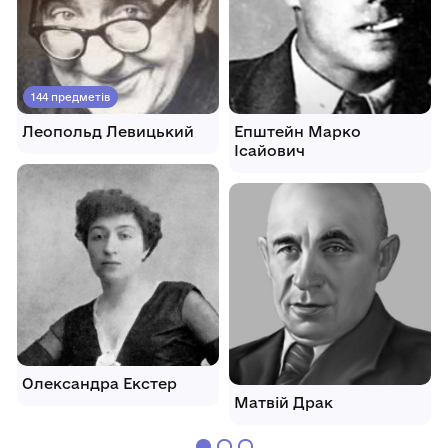
144 предметів
Леопольд Левицький
Епштейн Марко
Ісайович
Олександра Екстер
Матвій Драк