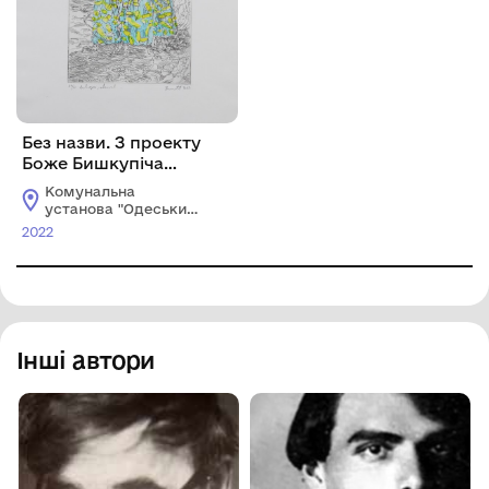
Без назви. З проекту
Боже Бишкупіча
«Українська рапсодія».
Комунальна
установа "Одеський
національний
2022
художній музей"
Інші автори