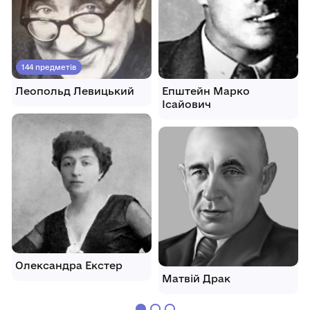
144 предметів
Леопольд Левицький
Епштейн Марко
Ісайович
Олександра Екстер
Матвій Драк