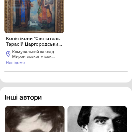
Копія ікони "Святитель
Тарасій Царгородський
і преподобний Михаїл
Комунальний заклад
Синайський". Автор
Миронівської міської
оригіналу:
ради "Миронівський
Невідомо
краєзнавчий музей"
Честахівський Г.
Інші автори