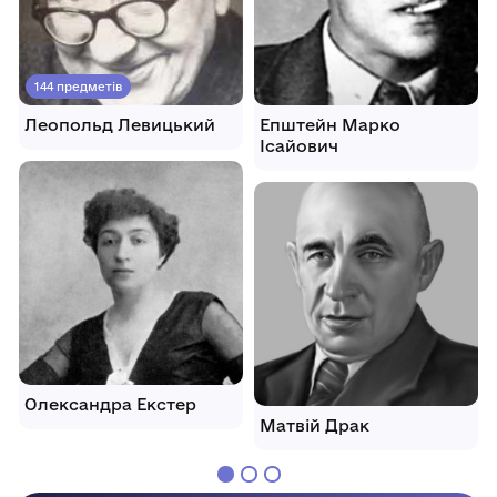
144 предметів
Леопольд Левицький
Епштейн Марко
Ісайович
Олександра Екстер
Матвій Драк