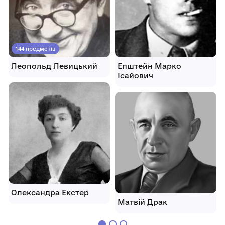
144 предметів
Леопольд Левицький
Епштейн Марко
Ісайович
Олександра Екстер
Матвій Драк