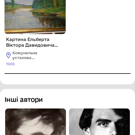
Картина Ельберта
Віктора Давидовича
«Пуща-Водиця».
Комунальна
установа
"Олександрівський
1969
краєзнавчий музей
Олександрівської
селищної ради
Кропивницького
району
Кіровоградської
області
Інші автори