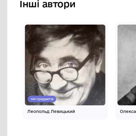
Олександрівської селищної
ради Кропивницького
району Кіровоградської
області
Інші автори