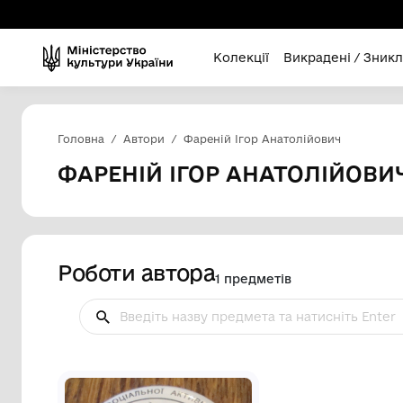
Колекції
Викра
Головна
Автори
Фареній Ігор Анатолійо
ФАРЕНІЙ ІГОР АНАТО
Роботи автора
1 предметів