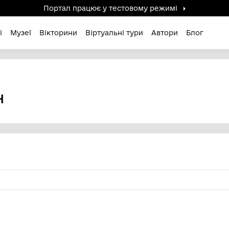
Портал працює у тестов
дені / Зниклі
Музеї
Вікторини
Віртуальні ту
вич
ЛІЙОВИЧ