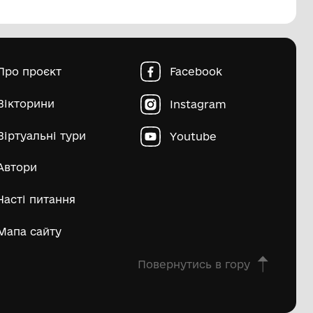
пштейн Марко Ісайович
Матвій Д
ьше