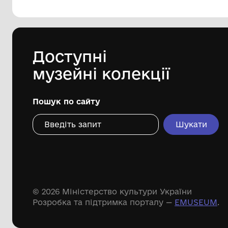
144 предметів
Леопольд Левицький