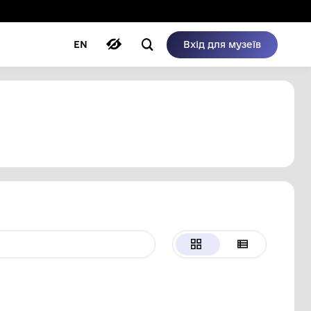
ому режимі
ри
Автори
Блог
EN