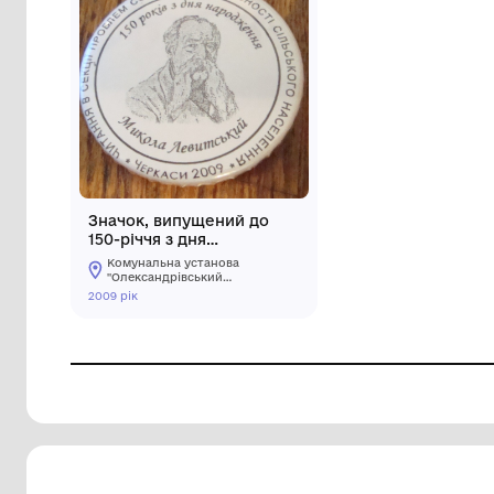
Значок, випущений до
150-річчя з дня
народження Миколи
Комунальна установа
Левитського.
"Олександрівський
краєзнавчий музей
2009 рік