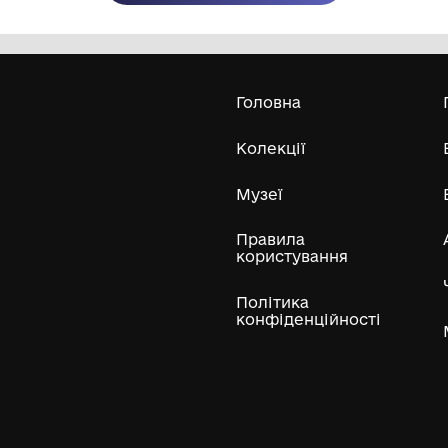
Олександра Екстер
Е
Дивитись біл